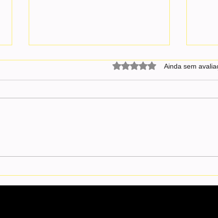
Avaliado com 0 de 5 estrel
Ainda sem avalia
João Pessoa completa 441 anos
Sine-
com um dos mercados
vagas
imobiliários mais aquecidos do
opor
Nordeste