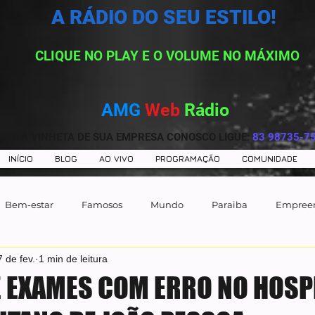
A RÁDIO DO SEU ESTILO!
CLIQUE NO PLAY E O VOLUME NO MÁXIMO
AMG
Web
Rádio
AVE A VINHETA DE SUA EMPRESA CONOSCO LIGUE:
83 98735-7
INÍCIO
BLOG
AO VIVO
PROGRAMAÇÃO
COMUNIDADE
Bem-estar
Famosos
Mundo
Paraiba
Empree
7 de fev.
1 min de leitura
 EXAMES COM ERRO NO HOSP