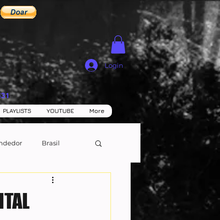
Login
531
PLAYLISTS
YOUTUBE
More
ndedor
Brasil
ITAL