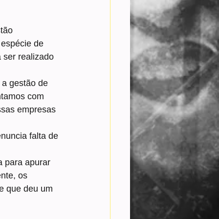
tão 
espécie de 
 ser realizado 
 a gestão de 
ntamos com 
ssas empresas 
uncia falta de 
a para apurar 
nte, os 
 e que deu um 