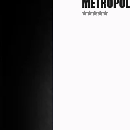
METROPOLI
Avaliado com NaN d