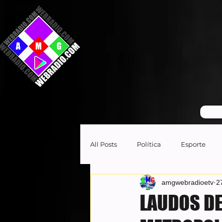
GR
All Posts
Política
Esporte
amgwebradioetv
2
LAUDOS DE