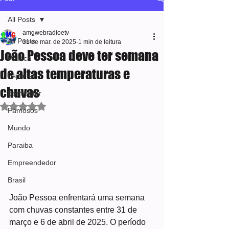
All Posts
amgwebradioetv
All Posts
31 de mar. de 2025
1 min de leitura
João Pessoa deve ter semana
Política
de altas temperaturas e
Esporte
chuvas
Bem-estar
Avaliado com NaN de 5 estrelas.
Famosos
Mundo
Paraiba
Empreendedor
Brasil
João Pessoa enfrentará uma semana 
com chuvas constantes entre 31 de 
março e 6 de abril de 2025. O período 