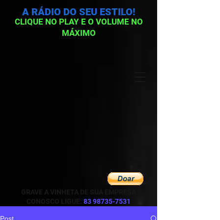
A RÁDIO DO SEU ESTILO!
CLIQUE NO PLAY E O VOLUME NO
MÁXIMO
GRAVE A VINHETA DE SUA EMPRESA
CONOSCO LIGUE:
83 98735-7531
Post