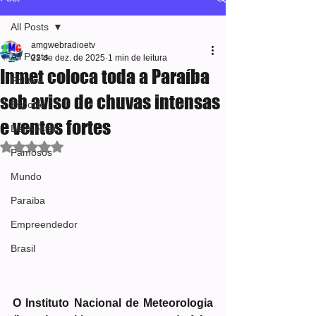
All Posts
amgwebradioetv
All Posts
22 de dez. de 2025
1 min de leitura
Inmet coloca toda a Paraíba
Política
sob aviso de chuvas intensas
Esporte
e ventos fortes
Bem-estar
Avaliado com NaN de 5 estrelas.
Famosos
Mundo
Paraiba
Empreendedor
Brasil
O Instituto Nacional de Meteorologia 