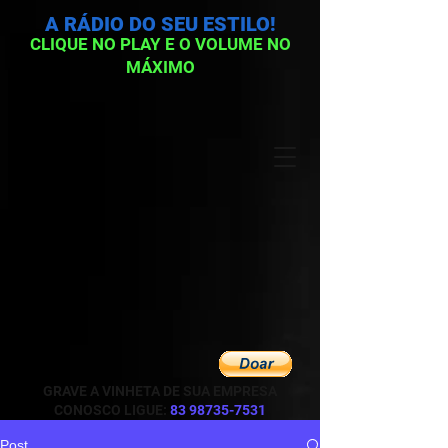
A RÁDIO DO SEU ESTILO!
CLIQUE NO PLAY E O VOLUME NO
MÁXIMO
GRAVE A VINHETA DE SUA EMPRESA
CONOSCO LIGUE:
83 98735-7531
Post