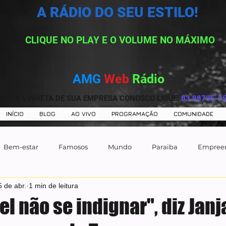
A RÁDIO DO SEU ESTILO!
CLIQUE NO PLAY E O VOLUME NO MÁXIMO
AMG
Web
Rádio
AVE A VINHETA DE SUA EMPRESA CONOSCO LIGUE:
83 98735-7
INÍCIO
BLOG
AO VIVO
PROGRAMAÇÃO
COMUNIDADE
Bem-estar
Famosos
Mundo
Paraiba
Empree
5 de abr.
1 min de leitura
l não se indignar", diz Janj