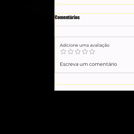
Comentários
Adicione uma avaliação
Gilmar Mendes defende saída
Escreva um comentário
diplomática para crise entre
Brasil e EUA