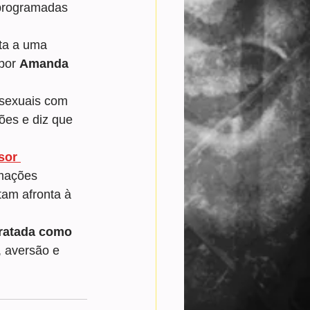
 programadas 
ta a uma 
por 
Amanda 
 sexuais com 
es e diz que 
sor 
rmações 
tam afronta à 
tratada como 
, aversão e 