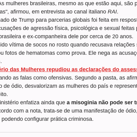
"As mulheres brasileiras, mesmo as que estão aqui, são
s", afirmou, em entrevista ao canal italiano 
RAI
.
ado de Trump para parcerias globais foi feita em respos
usações de agressão física, psicológica e sexual feitas 
brasileira e ex-companheira dele por cerca de 20 anos.
sido vítima de socos no rosto quando recusava relações
ou fotos de hematomas como prova. Ele nega as acusaçõ
.
ério das Mulheres repudiou as declarações do asses
icando as falas como ofensivas. Segundo a pasta, as afi
 de ódio, desvalorizam as mulheres do país e represen
ito.
istério enfatiza ainda que 
a misoginia não pode ser 
cordo com a nota, trata-se de uma manifestação de ódio
, podendo configurar prática criminosa.