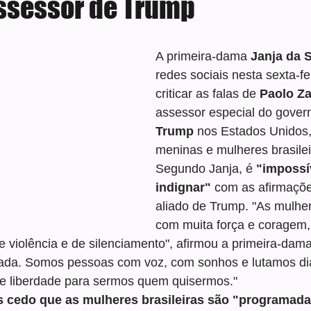
assessor de Trump
e 5 estrelas.
A primeira-dama 
Janja da S
redes sociais nesta sexta-fe
criticar as falas de 
Paolo Za
assessor especial do gover
Trump
 nos Estados Unidos,
meninas e mulheres brasilei
Segundo Janja, é 
"impossí
indignar"
 com as afirmações
aliado de Trump. "As mulhere
com muita força e coragem
de violência e de silenciamento", afirmou a primeira-da
ada. Somos pessoas com voz, com sonhos e lutamos di
 e liberdade para sermos quem quisermos."
s cedo que as mulheres brasileiras são "programada