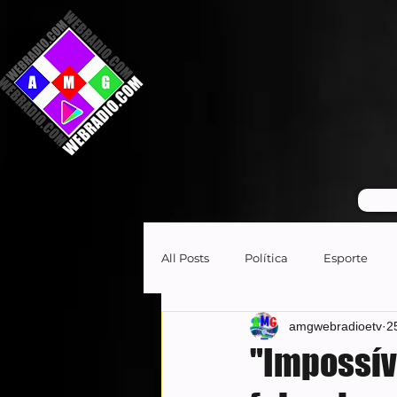
GR
All Posts
Política
Esporte
amgwebradioetv
2
"Impossíve