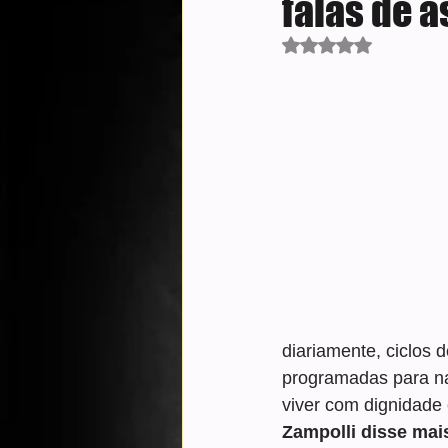
falas de 
Avaliado com NaN d
diariamente, ciclos 
programadas para n
viver com dignidade
Zampolli disse mai