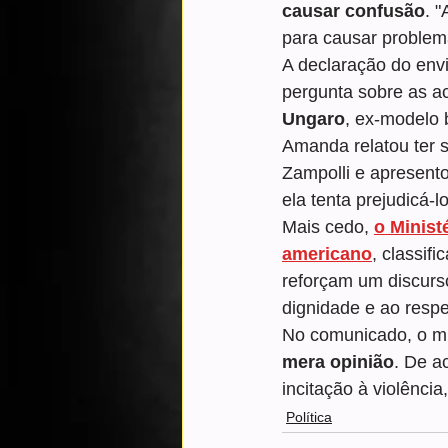
causar confusão
. 
para causar problema
A declaração do envi
pergunta sobre as ac
Ungaro
, ex-modelo 
Amanda relatou ter 
Zampolli e apresent
ela tenta prejudicá-lo
Mais cedo, 
o Minist
americano
, classif
reforçam um discurso
dignidade e ao respe
No comunicado, o min
mera opinião
. De a
incitação à violência
Política