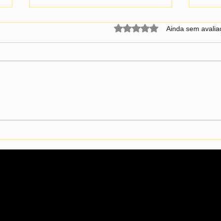
Avaliado com 0 de 5 estrel
Ainda sem avalia
Quaest sinaliza recuperação de
Flávi
Flávio Bolsonaro e estabilidade
deput
em ganho político de Lula por
vice 
medidas do governo, diz Felipe
Nunes