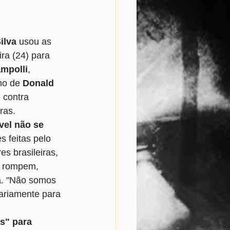
ilva
 usou as 
ira (24) para 
mpolli
, 
no de 
Donald 
 contra 
ras.
vel não se 
 feitas pelo 
s brasileiras, 
, rompem, 
ma. "Não somos 
ariamente para 
s" para 