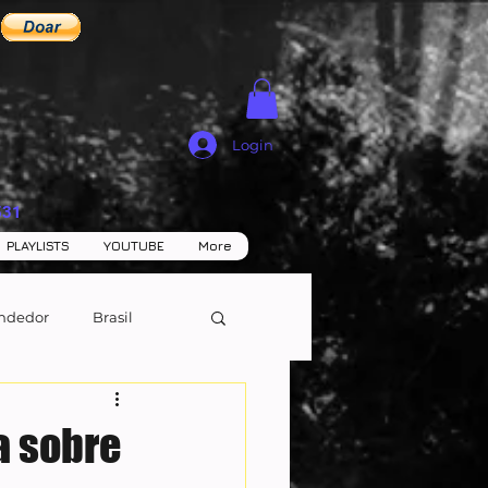
Login
531
PLAYLISTS
YOUTUBE
More
ndedor
Brasil
a sobre