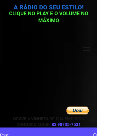
A RÁDIO DO SEU ESTILO!
CLIQUE NO PLAY E O VOLUME NO
MÁXIMO
GRAVE A VINHETA DE SUA EMPRESA
CONOSCO LIGUE:
83 98735-7531
Post