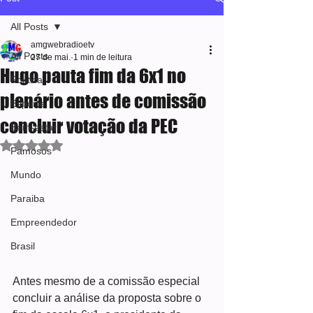
All Posts
amgwebradioetv
All Posts
27 de mai.
1 min de leitura
Hugo pauta fim da 6x1 no
Política
plenário antes de comissão
Esporte
concluir votação da PEC
Bem-estar
Avaliado com NaN de 5 estrelas.
Famosos
Mundo
Paraiba
Empreendedor
Brasil
Antes mesmo de a comissão especial 
concluir a análise da proposta sobre o 