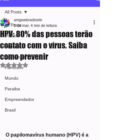
All Posts
amgwebradioetv
All Posts
5 de mar.
4 min de leitura
HPV: 80% das pessoas terão
Política
contato com o vírus. Saiba
Esporte
como prevenir
Bem-estar
Avaliado com NaN de 5 estrelas.
Famosos
Mundo
Paraiba
Empreendedor
Brasil
O papilomavírus humano (HPV) é a 