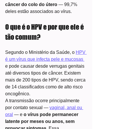
câncer do colo do útero
 — 99,7% 
deles estão associados ao vírus.
O que é o HPV e por que ele é 
tão comum?
Segundo o Ministério da Saúde, o 
HPV 
é um vírus que infecta pele e mucosas 
e pode causar desde verrugas genitais 
até diversos tipos de câncer. Existem 
mais de 200 tipos de HPV, sendo cerca 
de 14 classificados como de alto risco 
oncogênico.
A transmissão ocorre principalmente 
por contato sexual — 
vaginal, anal ou 
oral
 — e 
o vírus pode permanecer 
latente por meses ou anos, sem 
provocar sintomas. 
Essa 