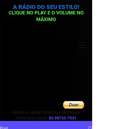
A RÁDIO DO SEU ESTILO!
CLIQUE NO PLAY E O VOLUME NO
MÁXIMO
GRAVE A VINHETA DE SUA EMPRESA
CONOSCO LIGUE:
83 98735-7531
Post