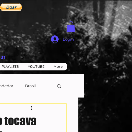
Login
531
PLAYLISTS
YOUTUBE
More
ndedor
Brasil
o tocava