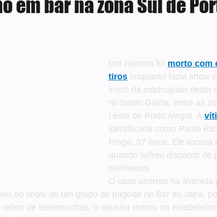
o em bar na zona Sul de Por
e 5 estrelas.
Um homem foi 
morto com c
tiros
 enquanto fazia show 
início da madrugada desta 
no bairro Glória, entre as z
Leste de Porto Alegre. A 
vít
identificada como Paulo Ric
Fraga, 37 anos. Ele tocava
quando sofreu disparos de pi
milímetros.
O caso ocorreu na avenida 
eio ao show de um grupo de pagode no Bar do Japa, por
elato de testemunhas, o atirador entrou no estabelecim