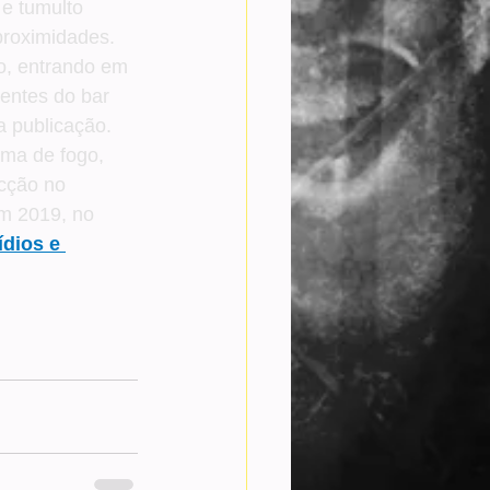
e tumulto 
proximidades.
no, entrando em 
ientes do bar 
 publicação.
rma de fogo, 
cção no 
em 2019, no 
dios e 