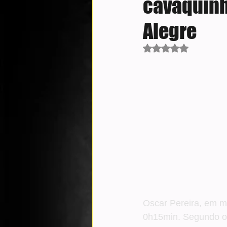
cavaquinh
Alegre
Avaliado com NaN d
Oscar Pereira, em m
0h15min. Segundo o r