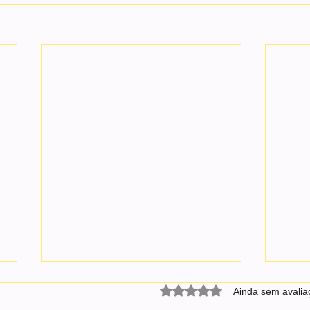
Home
Avaliado com 0 de 5 estrel
Ainda sem avalia
rio a