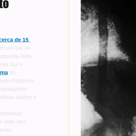
to
erca de 15 
em um bar no 
segunda-feira 
onas Sul e 
ima
 foi 
ardo Fontoura 
 cavaquinho 
stola calibre 9 
professor 
 volta das 
ento, 