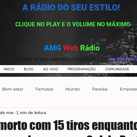
A RÁDIO DO SEU ESTILO!
CLIQUE NO PLAY E O VOLUME NO MÁXIMO
AMG
Web
Rádio
AVE A VINHETA DE SUA EMPRESA CONOSCO LIGUE:
83 98735-7
INÍCIO
BLOG
AO VIVO
PROGRAMAÇÃO
COMUNIDADE
Bem-estar
Famosos
Mundo
Paraiba
Empree
 de mar.
1 min de leitura
orto com 15 tiros enquant