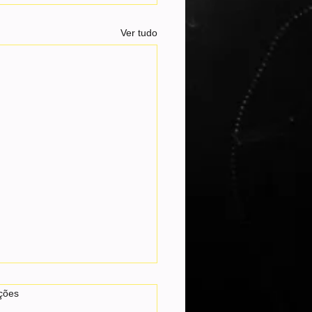
Ver tudo
m corre e mulher pula em
as.
ções
pós barco explodir e pegar