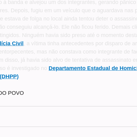
 à banda e alvejou um dos integrantes, gerando pânico 
ores. Depois, fugiu em um veículo que o aguardava nas 
que estava de folga no local ainda tentou deter o assassi
ão conseguiu alcançá-lo. Ele não ficou ferido. Demais cl
ingidos. Ninguém havia sido preso até o momento desta
ícia Civil
, a vítima tinha antecedentes por disparo de a
ntorpecentes, mas não constava como integrante de fa
ém disso, já havia sido alvo de tentativa de assassinato 
so é investigado no 
Departamento Estadual de Homicí
 (DHPP)
.
 DO POVO