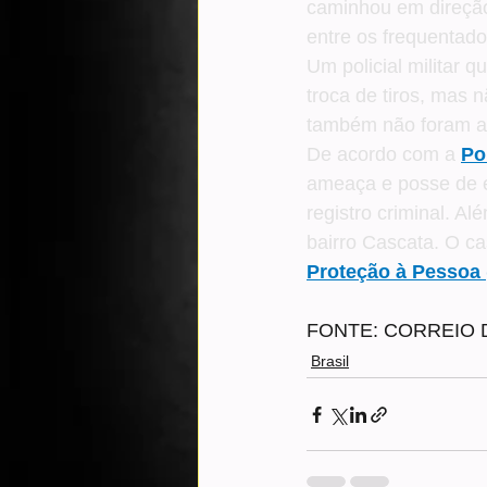
caminhou em direção
entre os frequentad
Um policial militar 
troca de tiros, mas n
também não foram at
De acordo com a 
Pol
ameaça e posse de e
registro criminal. Al
bairro Cascata. O ca
Proteção à Pessoa
FONTE: CORREIO
Brasil