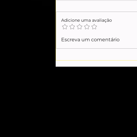
Adicione uma avaliação
Casos Master e INSS:
Escreva um comentário
desconfiança entre Andrei e
Mendonça marca investigações;
entenda