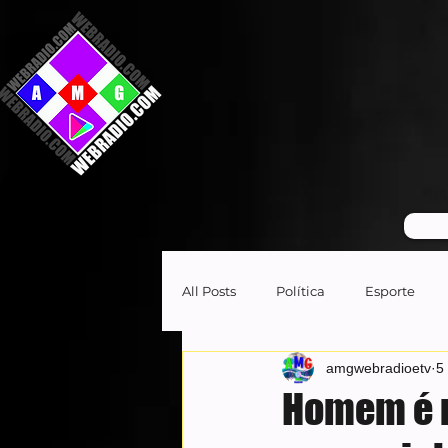
GR
All Posts
Política
Esporte
amgwebradioetv
5
Homem é m