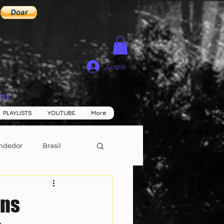
Login
531
PLAYLISTS
YOUTUBE
More
ndedor
Brasil
éns