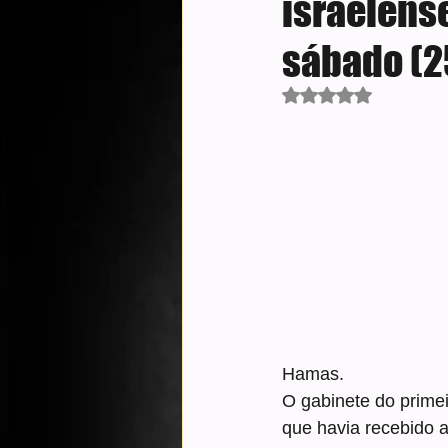
israelens
sábado (2
Avaliado com NaN d
Hamas.
O gabinete do primei
que havia recebido a