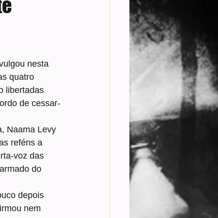
te
ivulgou nesta 
as quatro 
 libertadas 
ordo de cessar-
oa, Naama Levy 
as reféns a 
rta-voz das 
 armado do 
ouco depois 
firmou nem 