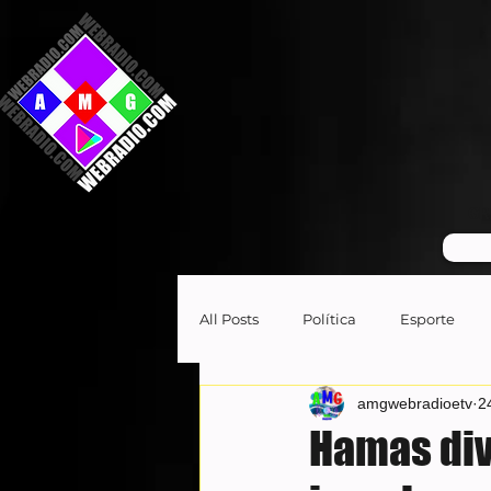
GR
All Posts
Política
Esporte
amgwebradioetv
2
Hamas div