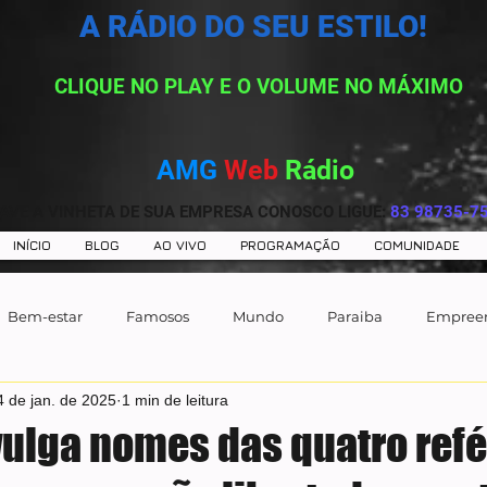
A RÁDIO DO SEU ESTILO!
CLIQUE NO PLAY E O VOLUME NO MÁXIMO
AMG
Web
Rádio
AVE A VINHETA DE SUA EMPRESA CONOSCO LIGUE:
83 98735-7
INÍCIO
BLOG
AO VIVO
PROGRAMAÇÃO
COMUNIDADE
Bem-estar
Famosos
Mundo
Paraiba
Empree
4 de jan. de 2025
1 min de leitura
ulga nomes das quatro ref