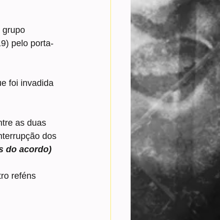
o grupo 
9) pelo porta-
e foi invadida 
tre as duas 
nterrupção dos 
s do acordo)
ro reféns 