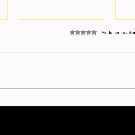
Avaliado com 0 de 5 estrel
Ainda sem avalia
Espanha instala barreira
Autor
flutuante em Ceuta após caos na
nos a
fronteira
estra