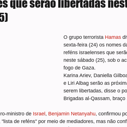
es que serão libertadas nes
5)
e 5 estrelas.
O grupo terrorista 
Hamas
 d
sexta-feira (24) os nomes d
reféns israelenses que serão
neste sábado (25), sob o ac
fogo de Gaza.
Karina Ariev, Daniella Gilb
e Liri Albag serão as próxim
serem libertadas, disse o po
Brigadas al-Qassam, braço
ro-ministro de 
Israel
, 
Benjamin Netanyahu
, confirmou p
 "lista de reféns" por meio de mediadores, mas não con