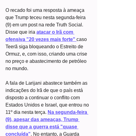
O recado foi uma resposta à ameaça 
que Trump teceu nesta segunda-feira 
(9) em um post na rede Truth Social. 
Disse que iria 
atacar o Irã com 
ofensiva "20 vezes mais forte" 
caso 
Teerã siga bloqueando o Estreito de 
Ormuz, e, com isso, criando uma crise 
no preço e abastecimento de petróleo 
no mundo.
A fala de Larijani abastece também as 
indicações do Irã de que o país está 
disposto a continuar o conflito com 
Estados Unidos e Israel, que entrou no 
11º dia nesta terça. 
Na segunda-feira 
(9), apesar das ameaças, Trump 
disse que a guerra está "quase 
concluída"
. No entanto, a Guarda 