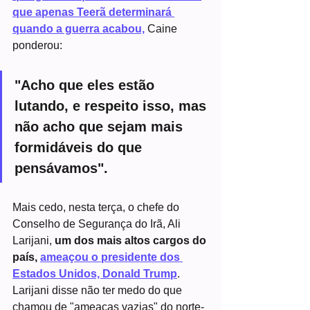
que apenas Teerã determinará 
quando a guerra acabou,
 Caine 
ponderou:
"Acho que eles estão 
lutando, e respeito isso, mas 
não acho que sejam mais 
formidáveis ​​do que 
pensávamos".
Mais cedo, nesta terça, o chefe do 
Conselho de Segurança do Irã, Ali 
Larijani, 
um dos mais altos cargos do 
país, 
ameaçou o presidente dos 
Estados Unidos, Donald Trump
. 
Larijani disse não ter medo do que 
chamou de "ameaças vazias" do norte-