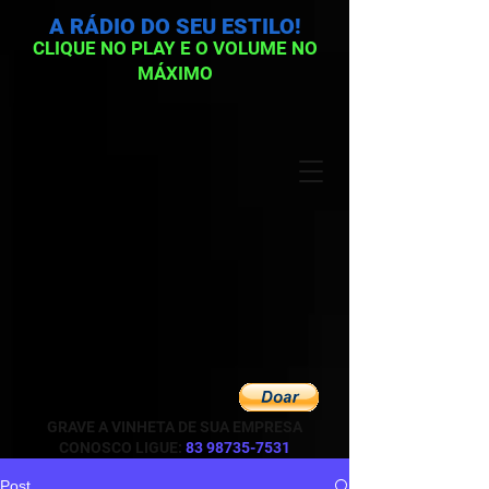
A RÁDIO DO SEU ESTILO!
CLIQUE NO PLAY E O VOLUME NO
MÁXIMO
GRAVE A VINHETA DE SUA EMPRESA
CONOSCO LIGUE:
83 98735-7531
Post