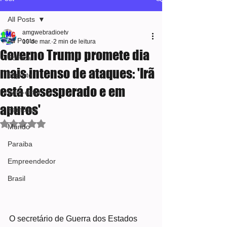
All Posts
amgwebradioetv
All Posts
10 de mar.
2 min de leitura
Governo Trump promete dia
Política
mais intenso de ataques: 'Irã
Esporte
está desesperado e em
Bem-estar
apuros'
Famosos
Avaliado com NaN de 5 estrelas.
Mundo
Paraiba
Empreendedor
Brasil
O secretário de Guerra dos Estados 