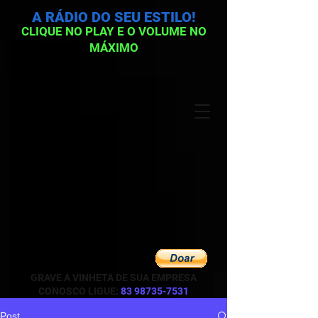
A RÁDIO DO SEU ESTILO!
CLIQUE NO PLAY E O VOLUME NO
MÁXIMO
GRAVE A VINHETA DE SUA EMPRESA
CONOSCO LIGUE:
83 98735-7531
Post