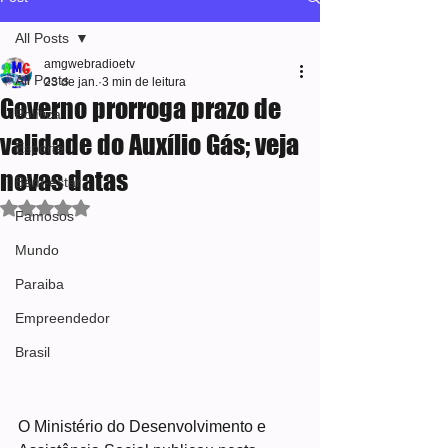
All Posts
amgwebradioetv
All Posts
23 de jan.
3 min de leitura
Governo prorroga prazo de
Política
validade do Auxílio Gás; veja
Esporte
novas datas
Bem-estar
Avaliado com NaN de 5 estrelas.
Famosos
Mundo
Paraiba
Empreendedor
Brasil
O Ministério do Desenvolvimento e 