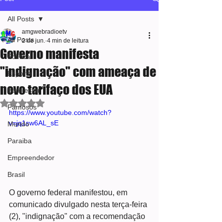
All Posts
amgwebradioetv
All Posts
2 de jun.
4 min de leitura
Governo manifesta
Política
"indignação" com ameaça de
Esporte
novo tarifaço dos EUA
Bem-estar
Avaliado com NaN de 5 estrelas.
Famosos
https://www.youtube.com/watch?
v=jq1sw6AL_sE
Mundo
Paraiba
Empreendedor
Brasil
O governo federal manifestou, em 
comunicado divulgado nesta terça-feira 
(2), "indignação" com a recomendação 