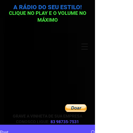
A RÁDIO DO SEU ESTILO!
CLIQUE NO PLAY E O VOLUME NO
MÁXIMO
GRAVE A VINHETA DE SUA EMPRESA
CONOSCO LIGUE:
83 98735-7531
Post