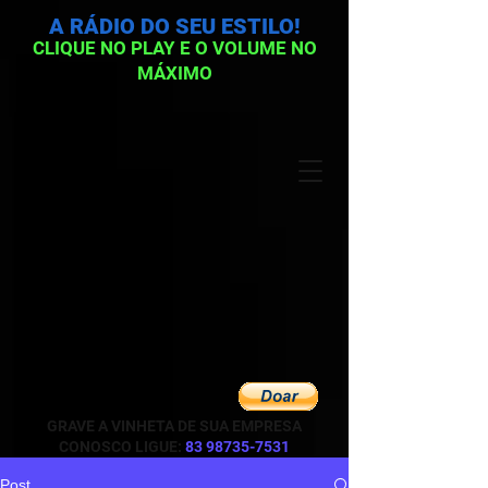
A RÁDIO DO SEU ESTILO!
CLIQUE NO PLAY E O VOLUME NO
MÁXIMO
GRAVE A VINHETA DE SUA EMPRESA
CONOSCO LIGUE:
83 98735-7531
Post