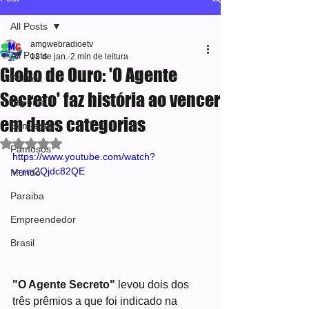
All Posts
amgwebradioetv
All Posts
12 de jan.
2 min de leitura
Globo de Ouro: 'O Agente
Política
Secreto' faz história ao vencer
Esporte
em duas categorias
Bem-estar
Avaliado com NaN de 5 estrelas.
Famosos
https://www.youtube.com/watch?
v=rm2Qjdc82QE
Mundo
Paraiba
Empreendedor
Brasil
"O Agente Secreto"
 levou dois dos 
três prêmios a que foi indicado na 