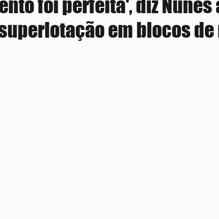
nto foi perfeita', diz Nunes
 superlotação em blocos de 
e 5 estrelas.