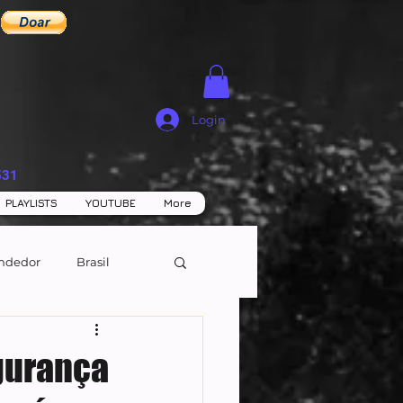
Login
531
PLAYLISTS
YOUTUBE
More
ndedor
Brasil
egurança