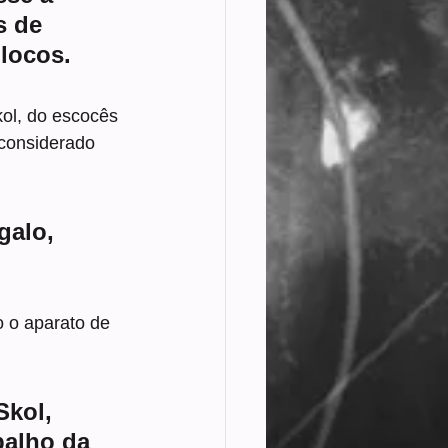
 de 
locos.
kol, do escocês 
 considerado 
galo, 
o o aparato de 
kol, 
balho da 