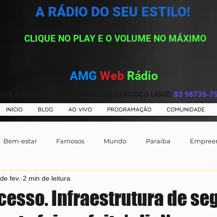
A RÁDIO DO SEU ESTILO!
CLIQUE NO PLAY E O VOLUME NO MÁXIMO
AMG
Web
Rádio
AVE A VINHETA DE SUA EMPRESA CONOSCO LIGUE:
83 98735-7
INÍCIO
BLOG
AO VIVO
PROGRAMAÇÃO
COMUNIDADE
Bem-estar
Famosos
Mundo
Paraiba
Empree
de fev.
2 min de leitura
ucesso. Infraestrutura de s