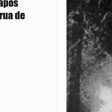
 após
rua de