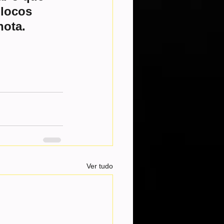
locos 
nota.
Ver tudo