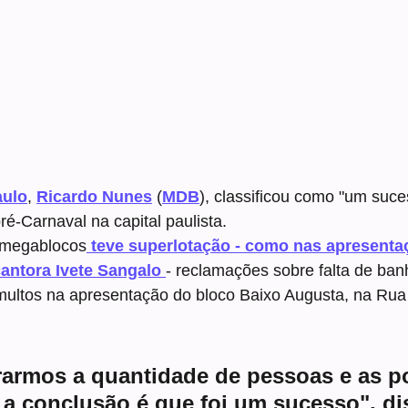
aulo
, 
Ricardo Nunes
 (
MDB
), classificou como "um suce
ré-Carnaval na capital paulista.
 megablocos
 teve superlotação - como nas apresenta
cantora Ivete Sangalo 
- reclamações sobre falta de ban
umultos na apresentação do bloco Baixo Augusta, na Rua
rarmos a quantidade de pessoas e as p
 a conclusão é que foi um sucesso", di