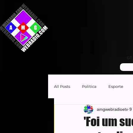
GR
All Posts
Política
Esporte
amgwebradioetv
9 
'Foi um s