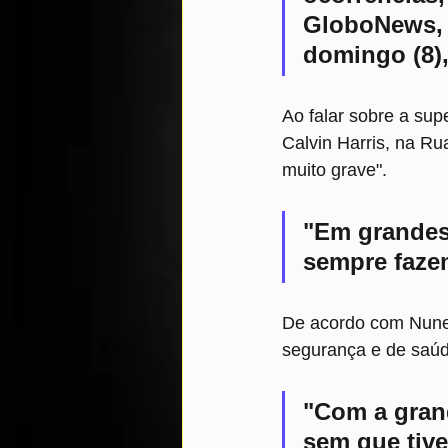
GloboNews, 
domingo (8),
Ao falar sobre a sup
Calvin Harris, na Ru
muito grave".
"Em grandes 
sempre faze
De acordo com Nunes,
segurança e de saúde,
"Com a grand
sem que tive