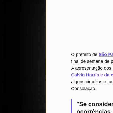
O prefeito de 
São P
final de semana de p
A apresentação dos
Calvin Harris e da 
alguns circuitos e t
Consolação.
"Se conside
ocorrências,