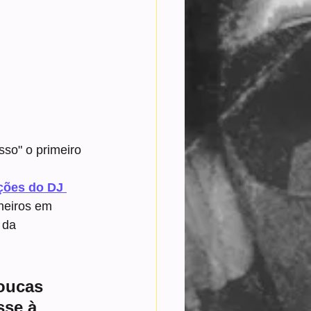
sso" o primeiro 
ções do DJ 
heiros em 
 da 
oucas 
sse à 