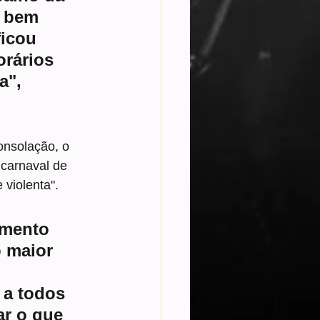
, bem 
icou 
orários 
a", 
nsolação, o 
carnaval de 
 violenta".
imento 
 maior 
 a todos 
ar o que 