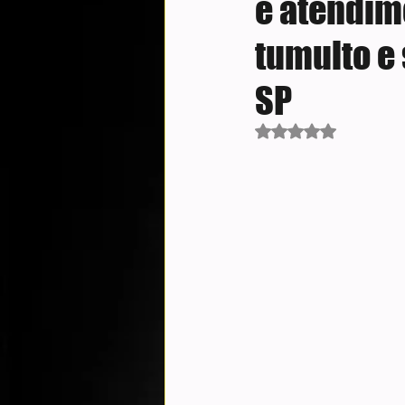
e atendime
tumulto e
SP
Avaliado com NaN d