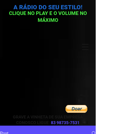
A RÁDIO DO SEU ESTILO!
CLIQUE NO PLAY E O VOLUME NO
MÁXIMO
GRAVE A VINHETA DE SUA EMPRESA
CONOSCO LIGUE:
83 98735-7531
Post