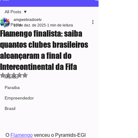
All Posts
amgwebradioetv
All Posts
13 de dez. de 2025
1 min de leitura
Flamengo finalista: saiba
Política
quantos clubes brasileiros
Esporte
alcançaram a final do
Bem-estar
Intercontinental da Fifa
Famosos
Avaliado com NaN de 5 estrelas.
Mundo
Paraiba
Empreendedor
Brasil
O 
Flamengo
 venceu o Pyramids-EGI 