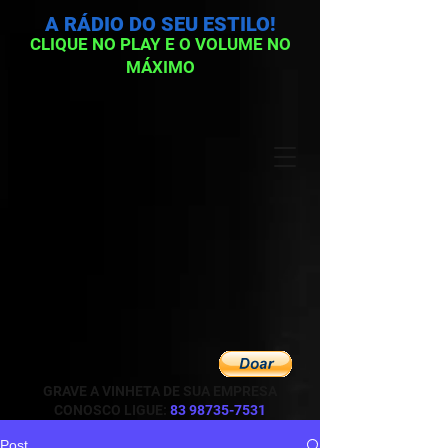
A RÁDIO DO SEU ESTILO!
CLIQUE NO PLAY E O VOLUME NO
MÁXIMO
GRAVE A VINHETA DE SUA EMPRESA
CONOSCO LIGUE:
83 98735-7531
Post