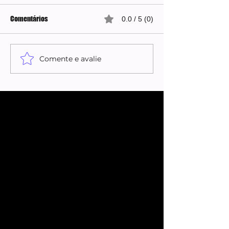
Comentários
0.0 / 5 (0)
Comente e avalie
Carol Lekker retorna ao
Carol Lekker recu
“Fofocalizando” após
desculpas após al
polêmica com Eliana
Eliana no SBT