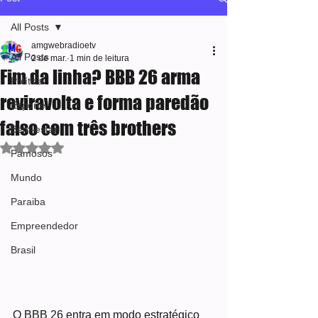
All Posts
amgwebradioetv
All Posts
2 de mar.
1 min de leitura
Fim da linha? BBB 26 arma
Política
reviravolta e forma paredão
Esporte
falso com três brothers
Bem-estar
Avaliado com NaN de 5 estrelas.
Famosos
Mundo
Paraiba
Empreendedor
Brasil
O BBB 26 entra em modo estratégico 