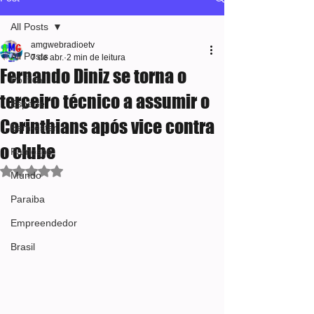
All Posts
amgwebradioetv
All Posts
7 de abr.
2 min de leitura
Fernando Diniz se torna o
Política
terceiro técnico a assumir o
Esporte
Corinthians após vice contra
Bem-estar
o clube
Famosos
Avaliado com NaN de 5 estrelas.
Mundo
Paraiba
Empreendedor
Brasil