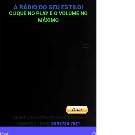
A RÁDIO DO SEU ESTILO!
CLIQUE NO PLAY E O VOLUME NO
MÁXIMO
GRAVE A VINHETA DE SUA EMPRESA
CONOSCO LIGUE:
83 98735-7531
Post