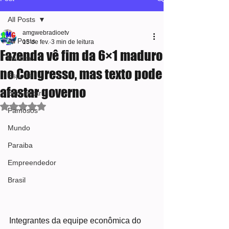
All Posts
amgwebradioetv
All Posts
15 de fev.
3 min de leitura
Fazenda vê fim da 6×1 maduro
Política
no Congresso, mas texto pode
Esporte
afastar governo
Bem-estar
Avaliado com NaN de 5 estrelas.
Famosos
Mundo
Paraiba
Empreendedor
Brasil
Integrantes da equipe econômica do 