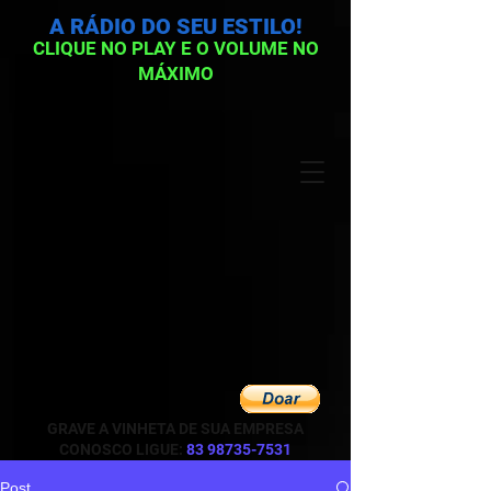
A RÁDIO DO SEU ESTILO!
CLIQUE NO PLAY E O VOLUME NO
MÁXIMO
GRAVE A VINHETA DE SUA EMPRESA
CONOSCO LIGUE:
83 98735-7531
Post