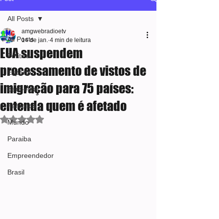
All Posts
amgwebradioetv
All Posts
14 de jan.
4 min de leitura
EUA suspendem
Política
processamento de vistos de
Esporte
imigração para 75 países:
Bem-estar
entenda quem é afetado
Famosos
Avaliado com NaN de 5 estrelas.
Mundo
Paraiba
Empreendedor
Brasil