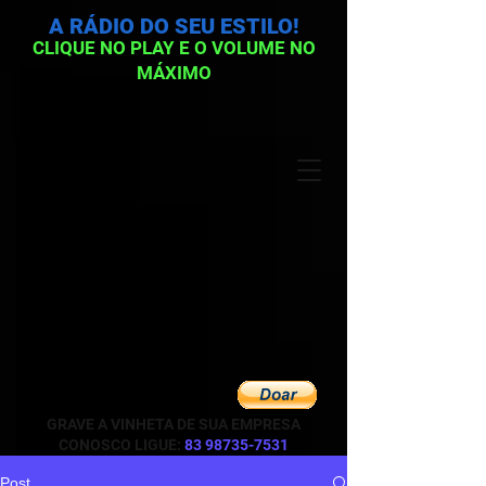
A RÁDIO DO SEU ESTILO!
CLIQUE NO PLAY E O VOLUME NO
MÁXIMO
GRAVE A VINHETA DE SUA EMPRESA
CONOSCO LIGUE:
83 98735-7531
Post