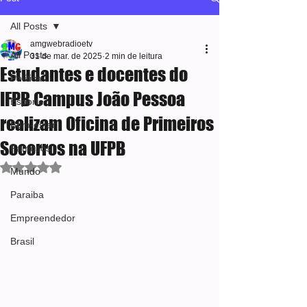
All Posts
amgwebradioetv
All Posts
31 de mar. de 2025
2 min de leitura
Estudantes e docentes do
Política
IFPB Campus João Pessoa
Esporte
realizam Oficina de Primeiros
Bem-estar
Socorros na UFPB
Famosos
Avaliado com NaN de 5 estrelas.
Mundo
Paraiba
Empreendedor
Brasil