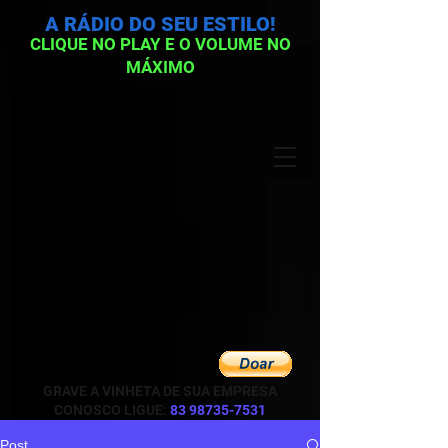
A RÁDIO DO SEU ESTILO!
CLIQUE NO PLAY E O VOLUME NO
MÁXIMO
GRAVE A VINHETA DE SUA EMPRESA
CONOSCO LIGUE:
83 98735-7531
Post