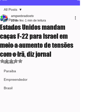
All Posts
amgwebradioetv
All Posts
25 de fev.
1 min de leitura
Estados Unidos mandam
Política
caças F-22 para Israel em
Esporte
meio a aumento de tensões
Bem-estar
com o Irã, diz jornal
Famosos
Avaliado com NaN de 5 estrelas.
Mundo
Paraiba
Empreendedor
Brasil