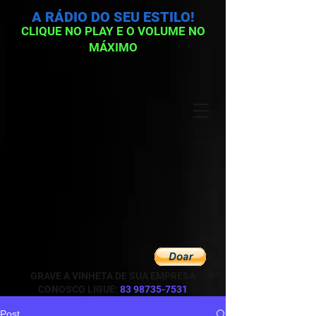
A RÁDIO DO SEU ESTILO!
CLIQUE NO PLAY E O VOLUME NO
MÁXIMO
GRAVE A VINHETA DE SUA EMPRESA
CONOSCO LIGUE:
83 98735-7531
Post