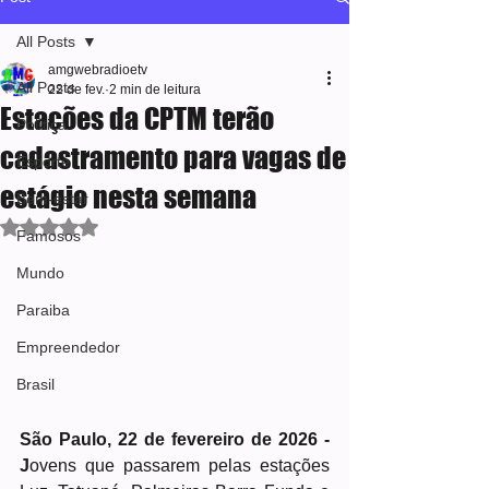
All Posts
amgwebradioetv
All Posts
22 de fev.
2 min de leitura
Estações da CPTM terão
Política
cadastramento para vagas de
Esporte
estágio nesta semana
Bem-estar
Avaliado com NaN de 5 estrelas.
Famosos
Mundo
Paraiba
Empreendedor
Brasil
São Paulo, 22 de fevereiro de 2026 - 
J
ovens que passarem pelas estações 