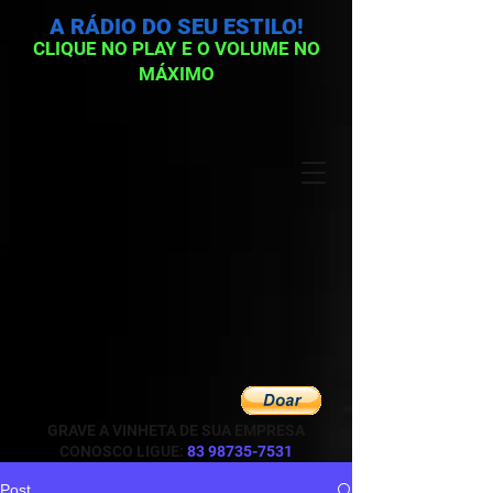
A RÁDIO DO SEU ESTILO!
CLIQUE NO PLAY E O VOLUME NO
MÁXIMO
GRAVE A VINHETA DE SUA EMPRESA
CONOSCO LIGUE:
83 98735-7531
Post