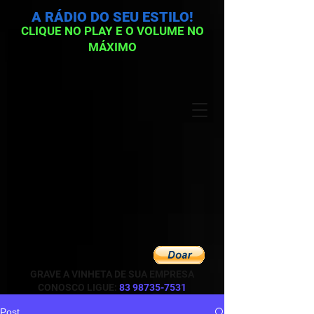
A RÁDIO DO SEU ESTILO!
CLIQUE NO PLAY E O VOLUME NO
MÁXIMO
GRAVE A VINHETA DE SUA EMPRESA
CONOSCO LIGUE:
83 98735-7531
Post