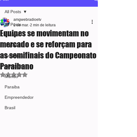
All Posts
amgwebradioetv
All Posts
2 de mar.
2 min de leitura
Equipes se movimentam no
Política
mercado e se reforçam para
Esporte
as semifinais do Campeonato
Bem-estar
Paraibano
Famosos
Avaliado com NaN de 5 estrelas.
Mundo
Paraiba
Empreendedor
Brasil