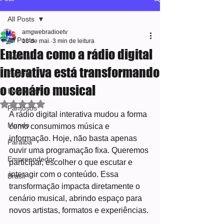
All Posts
amgwebradioetv
All Posts
18 de mai.
3 min de leitura
Entenda como a rádio digital
Política
interativa está transformando
Esporte
o cenário musical
Bem-estar
Avaliado com NaN de 5 estrelas.
Famosos
A rádio digital interativa mudou a forma 
Mundo
como consumimos música e 
informação. Hoje, não basta apenas 
Paraiba
ouvir uma programação fixa. Queremos 
Empreendedor
participar, escolher o que escutar e 
interagir com o conteúdo. Essa 
Brasil
transformação impacta diretamente o 
cenário musical, abrindo espaço para 
novos artistas, formatos e experiências.