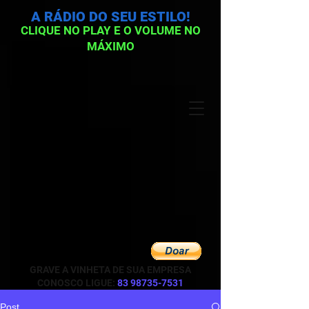
A RÁDIO DO SEU ESTILO!
CLIQUE NO PLAY E O VOLUME NO
MÁXIMO
GRAVE A VINHETA DE SUA EMPRESA
CONOSCO LIGUE:
83 98735-7531
Post