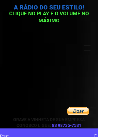
A RÁDIO DO SEU ESTILO!
CLIQUE NO PLAY E O VOLUME NO
MÁXIMO
GRAVE A VINHETA DE SUA EMPRESA
CONOSCO LIGUE:
83 98735-7531
Post