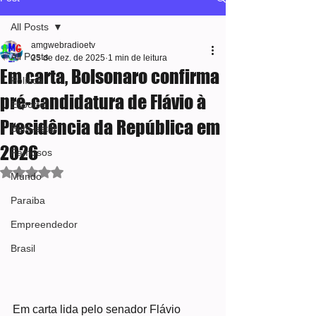
All Posts
amgwebradioetv
All Posts
25 de dez. de 2025
1 min de leitura
Em carta, Bolsonaro confirma
Política
pré-candidatura de Flávio à
Esporte
Presidência da República em
Bem-estar
2026
Famosos
Avaliado com NaN de 5 estrelas.
Mundo
Paraiba
Empreendedor
Brasil
Em carta lida pelo senador Flávio 