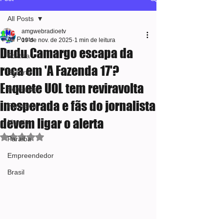
All Posts
amgwebradioetv
All Posts
19 de nov. de 2025
1 min de leitura
Dudu Camargo escapa da
Política
roça em 'A Fazenda 17'?
Esporte
Enquete UOL tem reviravolta
Bem-estar
inesperada e fãs do jornalista
Famosos
devem ligar o alerta
Mundo
Avaliado com NaN de 5 estrelas.
Paraiba
Empreendedor
Brasil