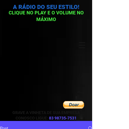
A RÁDIO DO SEU ESTILO!
CLIQUE NO PLAY E O VOLUME NO
MÁXIMO
GRAVE A VINHETA DE SUA EMPRESA
CONOSCO LIGUE:
83 98735-7531
Post