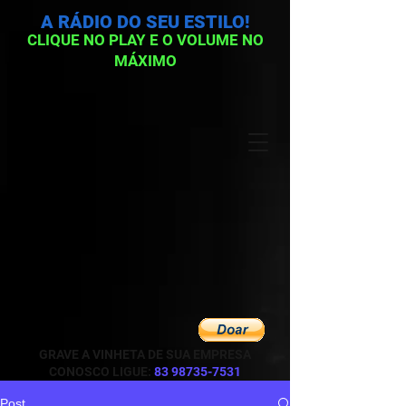
A RÁDIO DO SEU ESTILO!
CLIQUE NO PLAY E O VOLUME NO
MÁXIMO
GRAVE A VINHETA DE SUA EMPRESA
CONOSCO LIGUE:
83 98735-7531
Post