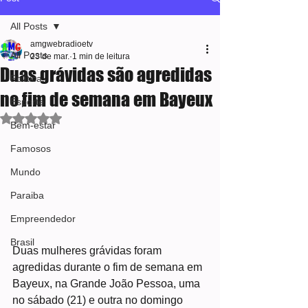
All Posts
amgwebradioetv
All Posts
23 de mar.
1 min de leitura
Duas grávidas são agredidas
Política
no fim de semana em Bayeux
Esporte
Avaliado com NaN de 5 estrelas.
Bem-estar
Famosos
Mundo
Paraiba
Empreendedor
Brasil
Duas mulheres grávidas foram 
agredidas durante o fim de semana em 
Bayeux, na Grande João Pessoa, uma 
no sábado (21) e outra no domingo 