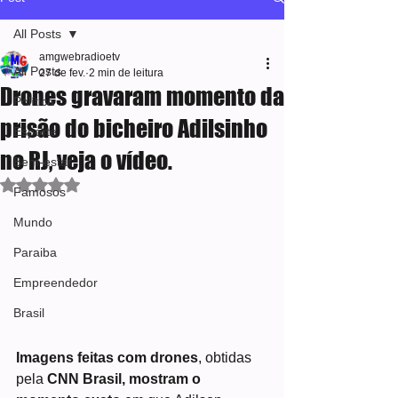
All Posts
amgwebradioetv
All Posts
27 de fev.
2 min de leitura
Drones gravaram momento da
Política
prisão do bicheiro Adilsinho
Esporte
no RJ, veja o vídeo.
Bem-estar
Avaliado com NaN de 5 estrelas.
Famosos
Mundo
Paraiba
Empreendedor
Brasil
Imagens feitas com drones
, obtidas 
pela
 CNN Brasil,
mostram o 