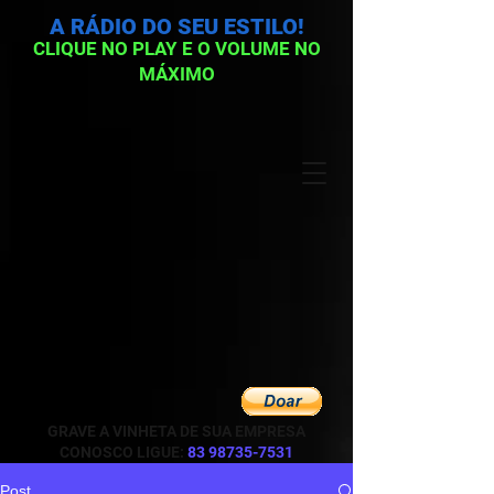
A RÁDIO DO SEU ESTILO!
CLIQUE NO PLAY E O VOLUME NO
MÁXIMO
GRAVE A VINHETA DE SUA EMPRESA
CONOSCO LIGUE:
83 98735-7531
Post