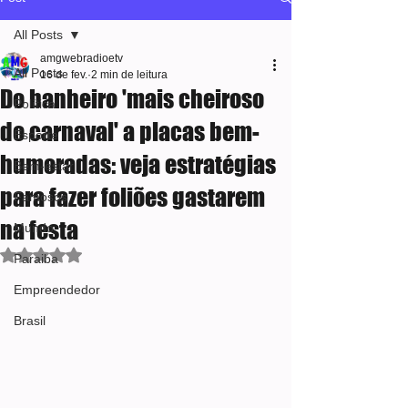
All Posts
amgwebradioetv
All Posts
16 de fev.
2 min de leitura
Do banheiro 'mais cheiroso
Política
do carnaval' a placas bem-
Esporte
humoradas: veja estratégias
Bem-estar
para fazer foliões gastarem
Famosos
na festa
Mundo
Avaliado com NaN de 5 estrelas.
Paraiba
Empreendedor
Brasil