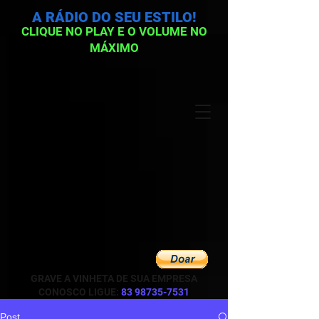
A RÁDIO DO SEU ESTILO!
CLIQUE NO PLAY E O VOLUME NO
MÁXIMO
GRAVE A VINHETA DE SUA EMPRESA
CONOSCO LIGUE:
83 98735-7531
Post