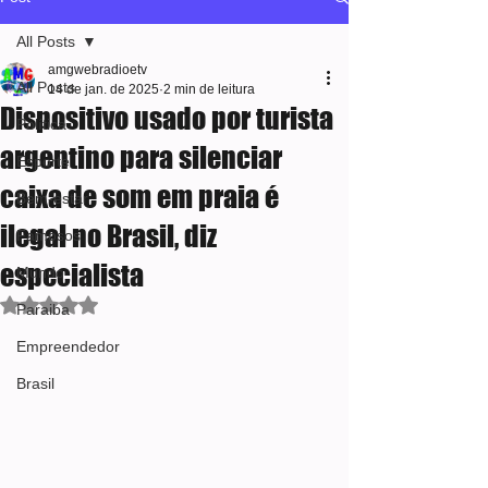
All Posts
amgwebradioetv
All Posts
14 de jan. de 2025
2 min de leitura
Dispositivo usado por turista
Política
argentino para silenciar
Esporte
caixa de som em praia é
Bem-estar
ilegal no Brasil, diz
Famosos
especialista
Mundo
Avaliado com NaN de 5 estrelas.
Paraiba
Empreendedor
Brasil