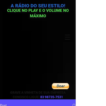
A RÁDIO DO SEU ESTILO!
CLIQUE NO PLAY E O VOLUME NO
MÁXIMO
GRAVE A VINHETA DE SUA EMPRESA
CONOSCO LIGUE:
83 98735-7531
Post