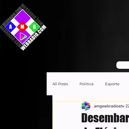
GR
All Posts
Política
Esporte
amgwebradioetv
2
Desembar