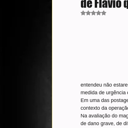
de Flávio 
Avaliado com NaN d
entendeu não estare
medida de urgência 
Em uma das postage
contexto da operação
Na avaliação do magi
de dano grave, de di