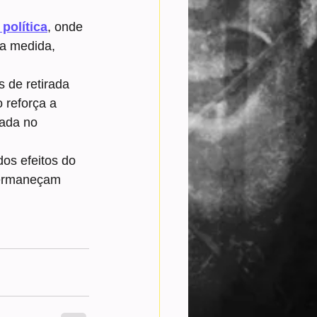
política
, onde 
ta medida, 
 de retirada 
 reforça a 
ada no 
s efeitos do 
permaneçam 