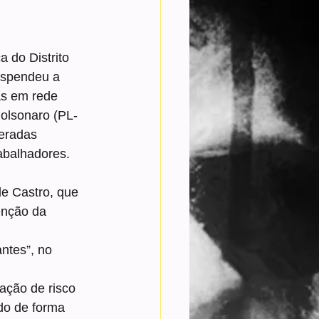
 do Distrito 
suspendeu a 
as em rede 
Bolsonaro (PL-
eradas 
abalhadores.
e Castro, que 
enção da 
ntes”, no 
ação de risco 
do de forma 