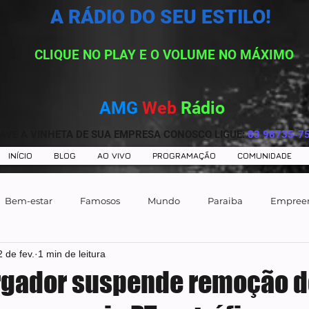
A RÁDIO DO SEU ESTILO!
CLIQUE NO PLAY E O VOLUME NO MÁXIMO
AMG
Web
Rádio
AVE A VINHETA DE SUA EMPRESA CONOSCO LIGUE:
83 98735-7
INÍCIO
BLOG
AO VIVO
PROGRAMAÇÃO
COMUNIDADE
Bem-estar
Famosos
Mundo
Paraiba
Empree
2 de fev.
1 min de leitura
gador suspende remoção d