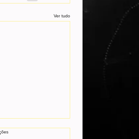
Ver tudo
as.
ções