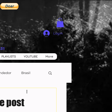
Login
531
PLAYLISTS
YOUTUBE
More
ndedor
Brasil
e post