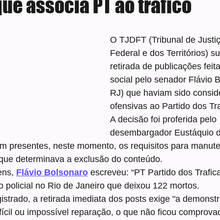
que associa PT ao tráfico
e 5 estrelas.
O TJDFT (Tribunal de Justiça
Federal e dos Territórios) 
retirada de publicações feit
social pelo senador Flávio 
RJ) que haviam sido consid
ofensivas ao Partido dos Tr
A decisão foi proferida pelo 
desembargador Eustáquio d
m presentes, neste momento, os requisitos para manut
que determinava a exclusão do conteúdo.
ns, 
Flávio Bolsonaro
 escreveu: “PT Partido dos Trafica
 policial no Rio de Janeiro que deixou 122 mortos.
strado, a retirada imediata dos posts exige "a demonstr
fícil ou impossível reparação, o que não ficou comprova