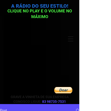
A RÁDIO DO SEU ESTILO!
CLIQUE NO PLAY E O VOLUME NO
MÁXIMO
GRAVE A VINHETA DE SUA EMPRESA
CONOSCO LIGUE:
83 98735-7531
Post