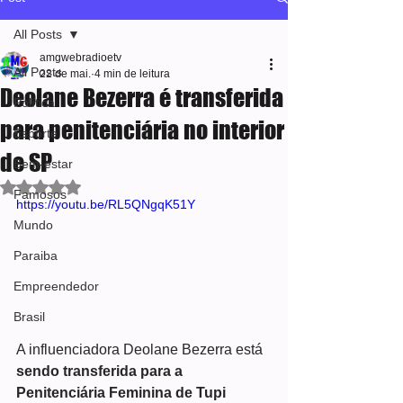
All Posts
amgwebradioetv
All Posts
22 de mai.
4 min de leitura
Deolane Bezerra é transferida
Política
para penitenciária no interior
Esporte
de SP
Bem-estar
Avaliado com NaN de 5 estrelas.
Famosos
https://youtu.be/RL5QNgqK51Y
Mundo
Paraiba
Empreendedor
Brasil
A influenciadora Deolane Bezerra está 
sendo transferida para a 
Penitenciária Feminina de Tupi 