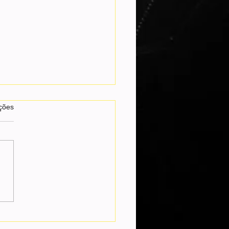
as.
ções
ue Evans revela perrengue
anco após cirurgia facial:
 me reconheceram”