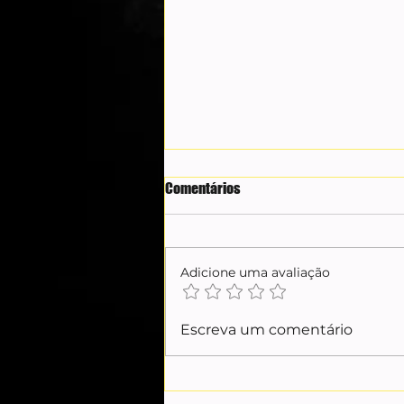
Comentários
Adicione uma avaliação
Carol Lekker recua e pede
Escreva um comentário
desculpas após alfinetar Eliana
no SBT