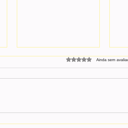
Avaliado com 0 de 5 estrel
Ainda sem avalia
Neymar pode ser punido após
Moniq
confusão em jogo do Santos
com b
contra o Remo; entenda
“Não