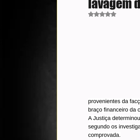
lavagem d
Avaliado com NaN d
provenientes da fac
braço financeiro da 
A Justiça determinou
segundo os investiga
comprovada.