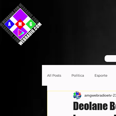
GR
All Posts
Política
Esporte
amgwebradioetv
2
Deolane B