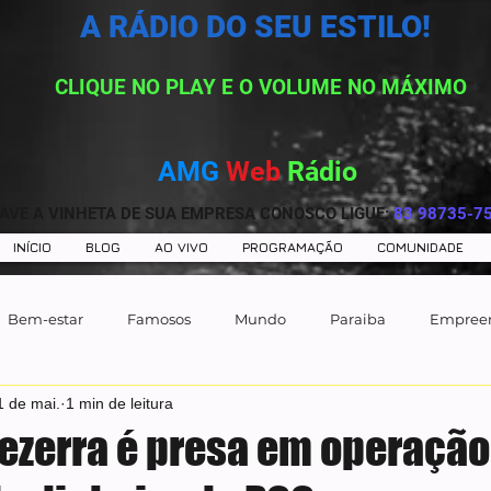
A RÁDIO DO SEU ESTILO!
CLIQUE NO PLAY E O VOLUME NO MÁXIMO
AMG
Web
Rádio
AVE A VINHETA DE SUA EMPRESA CONOSCO LIGUE:
83 98735-7
INÍCIO
BLOG
AO VIVO
PROGRAMAÇÃO
COMUNIDADE
Bem-estar
Famosos
Mundo
Paraiba
Empree
1 de mai.
1 min de leitura
ezerra é presa em operação