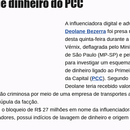
e dinheiro do PCC
e 5 estrelas.
A influenciadora digital e a
Deolane Bezerra
 foi presa
desta quinta-feira durante 
Vérnix, deflagrada pelo Mini
de São Paulo (MP-SP) e pela
para investigar um esquem
de dinheiro ligado ao Prim
da Capital (
PCC
). Segundo 
Deolane teria recebido valo
ção criminosa por meio de uma empresa de transportes
cúpula da facção.
 o bloqueio de R$ 27 milhões em nome da influenciadora
dores, possui indícios de lavagem de dinheiro e origem