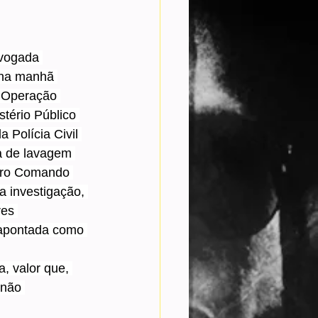
dvogada 
 na manhã 
a Operação 
stério Público 
 Polícia Civil 
a de lavagem 
eiro Comando 
a investigação, 
res 
 apontada como 
, valor que, 
 não 