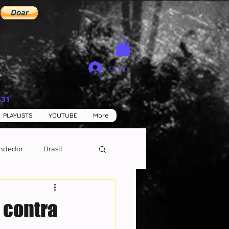
Login
531
PLAYLISTS
YOUTUBE
More
ndedor
Brasil
 contra