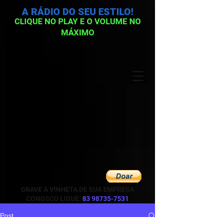
A RÁDIO DO SEU ESTILO!
CLIQUE NO PLAY E O VOLUME NO
MÁXIMO
GRAVE A VINHETA DE SUA EMPRESA
CONOSCO LIGUE:
83 98735-7531
Post