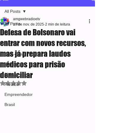
All Posts
amgwebradioetv
All Posts
17 de nov. de 2025
2 min de leitura
Defesa de Bolsonaro vai
Política
entrar com novos recursos,
Esporte
mas já prepara laudos
Bem-estar
médicos para prisão
Famosos
domiciliar
Mundo
Avaliado com NaN de 5 estrelas.
Paraiba
Empreendedor
Brasil