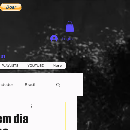
Login
531
PLAYLISTS
YOUTUBE
More
ndedor
Brasil
 em dia