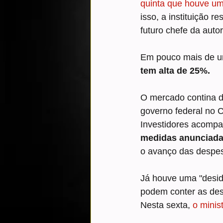
quinta que houve uma
isso, a instituição r
futuro chefe da auto
Em pouco mais de um
tem alta de 25%.
O mercado contina de
governo federal no 
Investidores acompa
medidas anunciadas
o avanço das despe
Já houve uma "desid
podem conter as des
Nesta sexta, 
o minis