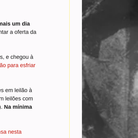
mais um dia 
tar a oferta da 
s, e chegou à 
ão para esfriar 
es
em leilão à 
em leilões com 
. 
Na mínima 
nsa nesta 