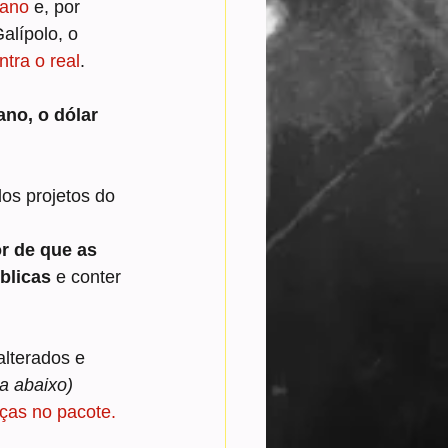
 ano
 e, por 
alípolo, o 
ntra o real
.
ano, o dólar 
os projetos do 
r de que as 
blicas
 e conter 
lterados e 
ja abaixo)
ças no pacote.