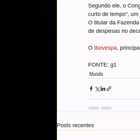
Segundo ele, o Cong
curto de tempo", um 
O titular da Fazen
de despesas no deco
O 
Ibovespa
, princip
FONTE: g1
Mundo
Posts recentes