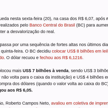
eda nesta sexta-feira (20), na casa dos R$ 6,07, após 
realizados pelo 
Banco Central do Brasil
 (BC) para aumen
er a desvalorização do real.
assa por uma sequência de fortes altas nos últimos dia
quinta-feira. O BC decidiu 
colocar US$ 8 bilhões em leil
do
. O dólar recuou e 
fechou aos R$ 6,1216.
olocou mais 
US$ 7 bilhões à venda
, sendo US$ 3 bilhõ
 não volta para o caixa da instituição) e US$ 4 bilhões 
mpra dos dólares (quando o valor volta ao caixa do BC)
gou aos R$ 6,05.
ão, Roberto Campos Neto, 
avaliou em coletiva de impre