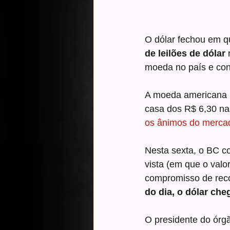
O dólar fechou em qu
de leilões de dólar 
moeda no país e cont
A moeda americana p
casa dos R$ 6,30 na 
os ânimos do merca
Nesta sexta, o BC c
vista (em que o valor
compromisso de reco
do dia, o dólar che
O presidente do órg