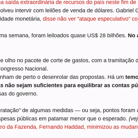
 saída extraordinária de recursos do país neste fim de
esolveu intervir com leilões de venda de dólares. Gabriel G
ridade monetária, 
disse não ver "ataque especulativo" co
a semana, foram leiloados quase US$ 28 bilhões. 
No 
 olho no pacote de corte de gastos, com a tramitação d
Congresso Nacional.
nham de perto o desenrolar das propostas. Há um 
temo
 não sejam suficientes para equilibrar as contas pú
sas do governo.
ratação" de algumas medidas — ou seja, pontos foram a
pesas públicas em patamar menor que o esperado. 
(ve
tro da Fazenda, Fernando Haddad, minimizou as mudan