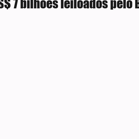
$ 7 bilhões leiloados pelo 
e 5 estrelas.