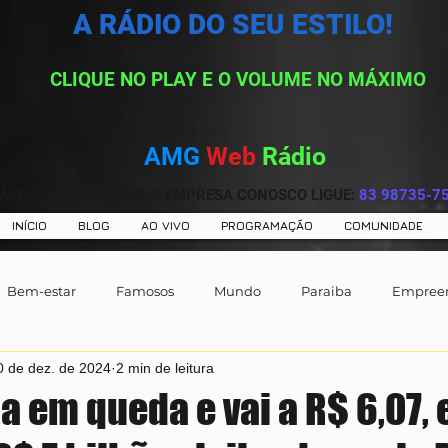
A RÁDIO DO SEU ESTILO!
CLIQUE NO PLAY E O VOLUME NO MÁXIMO
AMG
Web
Rádio
AVE A VINHETA DE SUA EMPRESA CONOSCO LIGUE:
83 98735-7
INÍCIO
BLOG
AO VIVO
PROGRAMAÇÃO
COMUNIDADE
Bem-estar
Famosos
Mundo
Paraiba
Empree
0 de dez. de 2024
2 min de leitura
a em queda e vai a R$ 6,07,