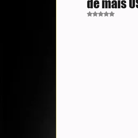
de mais US
Avaliado com NaN d