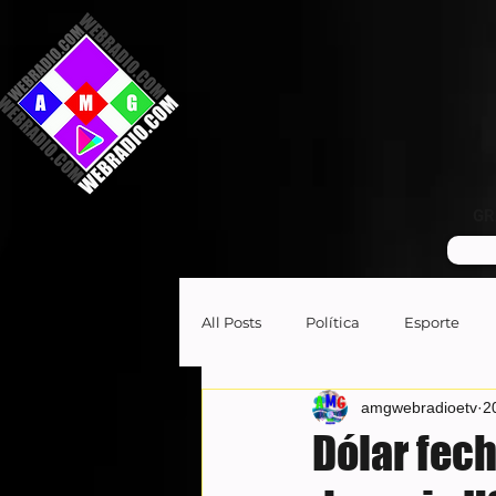
GR
All Posts
Política
Esporte
amgwebradioetv
2
Dólar fech