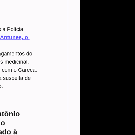
 a Polícia 
Antunes, o 
pagamentos do 
s medicinal. 
o com o Careca.
a suspeita de 
o.
tônio 
 o 
ado à 