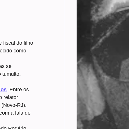
fiscal do filho 
hecido como 
as se 
 tumulto. 
dos
. Entre os 
 relator 
 (Novo-RJ).
com a fala de 
ado Rogério 