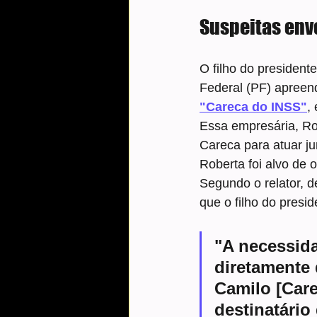
Suspeitas envo
O filho do president
Federal (PF) apreen
"Careca do INSS"
,
Essa empresária, Ro
Careca para atuar j
Roberta foi alvo de 
Segundo o relator, d
que o filho do presi
"A necessida
diretamente
Camilo [Care
destinatário