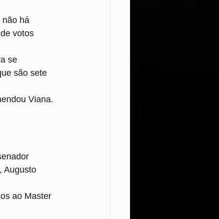
 não há 
de votos 
a se 
que são sete 
emendou Viana.
senador 
 Augusto 
os ao Master 