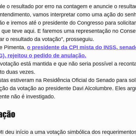
le o resultado por erro na contagem e anuncie o resulta
tendimento, vamos interpretar como uma ação do senho
ão e iremos até o presidente do Congresso para solicitar
 que teve aqui. E faremos uma representação no Consel
ar o resultado da votação", prosseguiu.
e Pimenta, 
o presidente da CPI mista do INSS, senad
, rejeitou o pedido de anulação.
votação está mantida e que não seria possível a recont
ito duas vezes.
stas estiveram na Residência Oficial do Senado para soli
ção da votação ao presidente Davi Alcolumbre. Eles ar
dente não é investigado.
tação
I deu início a uma votação simbólica dos requerimento