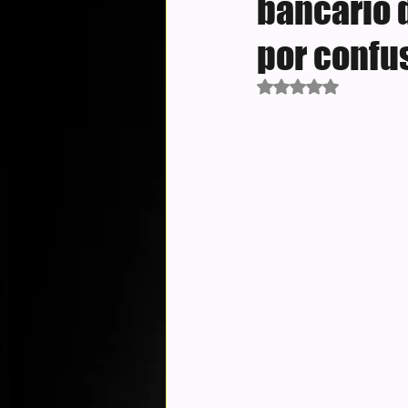
bancário d
por confu
Avaliado com NaN d