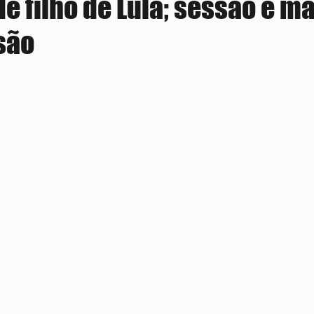
e filho de Lula; sessão é m
são
e 5 estrelas.