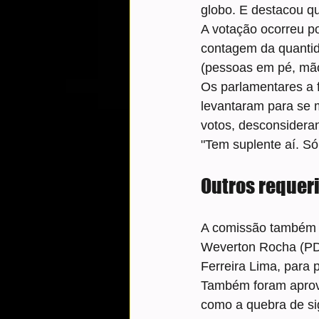
globo. E destacou qu
A votação ocorreu p
contagem da quantid
(pessoas em pé, mão
Os parlamentares a 
levantaram para se m
votos, desconsidera
"Tem suplente aí. Só
Outros requer
A comissão também a
Weverton Rocha (PD
Ferreira Lima, para
Também foram aprova
como a quebra de sig