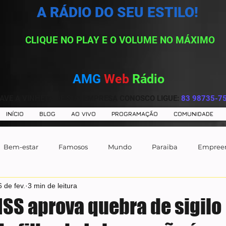
A RÁDIO DO SEU ESTILO!
CLIQUE NO PLAY E O VOLUME NO MÁXIMO
AMG
Web
Rádio
AVE A VINHETA DE SUA EMPRESA CONOSCO LIGUE:
83 98735-7
INÍCIO
BLOG
AO VIVO
PROGRAMAÇÃO
COMUNIDADE
Bem-estar
Famosos
Mundo
Paraiba
Empree
6 de fev.
3 min de leitura
NSS aprova quebra de sigilo