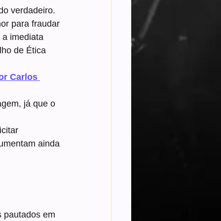
do verdadeiro. 
r para fraudar 
 a imediata 
ho de Ética 
or Carlos 
agem, já que o 
citar 
gumentam ainda 
s pautados em 