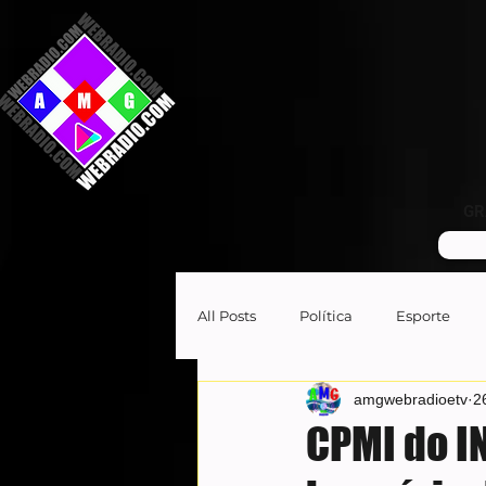
GR
All Posts
Política
Esporte
amgwebradioetv
2
CPMI do I