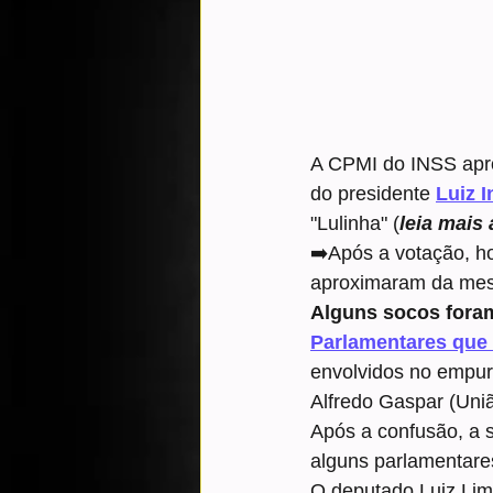
A CPMI do INSS aprovo
do presidente 
Luiz I
"Lulinha" (
leia mais
➡️Após a votação, h
aproximaram da mesa
Alguns socos foram
Parlamentares que 
envolvidos no empur
Alfredo Gaspar (Uni
Após a confusão, a s
alguns parlamentare
O deputado Luiz Lim