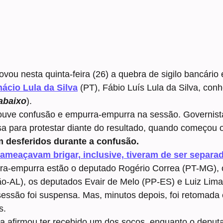
u nesta quinta-feira (26) a quebra de sigilo bancário e 
nácio Lula da Silva
 (PT), Fábio Luís Lula da Silva, con
 abaixo
).
ouve confusão e empurra-empurra na sessão. Governist
 para protestar diante do resultado, quando começou o
 desferidos durante a confusão.
ameaçavam brigar, inclusive, tiveram de ser separa
ra-empurra estão o deputado Rogério Correa (PT-MG), o
ão-AL), os deputados Evair de Melo (PP-ES) e Luiz Lima
essão foi suspensa. Mas, minutos depois, foi retomada 
s.
a afirmou ter recebido um dos socos, enquanto o deput