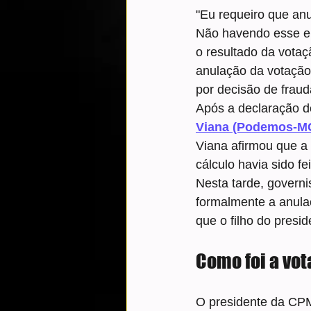
"Eu requeiro que anu
Não havendo esse en
o resultado da votaç
anulação da votação
por decisão de fraud
Após a declaração d
Viana (Podemos-MG)
Viana afirmou que a 
cálculo havia sido fe
Nesta tarde, governi
formalmente a anula
que o filho do presi
Como foi a vo
O presidente da CPM