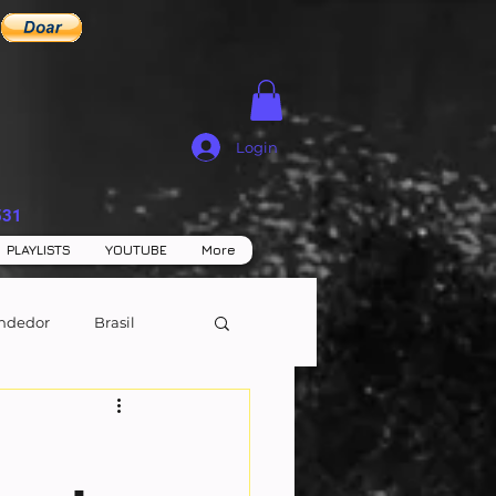
Login
531
PLAYLISTS
YOUTUBE
More
ndedor
Brasil