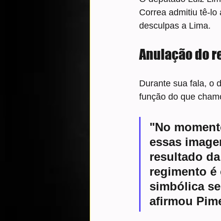
Correa admitiu tê-l
desculpas a Lima.
Anulação do r
Durante sua fala, o
função do que chamo
"No momento
essas imagen
resultado da
regimento é 
simbólica se
afirmou Pim