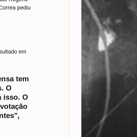
Correa pediu 
sultado em 
ensa tem 
. O 
 isso. O 
 votação 
ntes", 