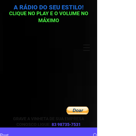
A RÁDIO DO SEU ESTILO!
CLIQUE NO PLAY E O VOLUME NO
MÁXIMO
GRAVE A VINHETA DE SUA EMPRESA
CONOSCO LIGUE:
83 98735-7531
Post