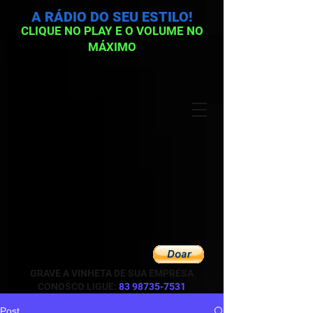
A RÁDIO DO SEU ESTILO!
CLIQUE NO PLAY E O VOLUME NO
MÁXIMO
GRAVE A VINHETA DE SUA EMPRESA
CONOSCO LIGUE:
83 98735-7531
Post