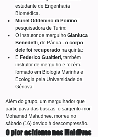
estudante de Engenharia 
Biomédica.
Muriel Oddenino di Poirino
, 
pesquisadora de Turim;
O instrutor de mergulho 
Gianluca 
Benedetti, 
de Pádua - 
o corpo 
dele foi recuperado
 na quinta;
E 
Federico Gualtieri,
 também 
instrutor de mergulho e recém-
formado em Biologia Marinha e 
Ecologia pela Universidade de 
Gênova.
Além do grupo, um mergulhador que 
participava das buscas, o sargento-mor 
Mohamed Mahudhee, morreu no 
sábado (16) devido à descompressão.
O pior acidente nas Maldivas