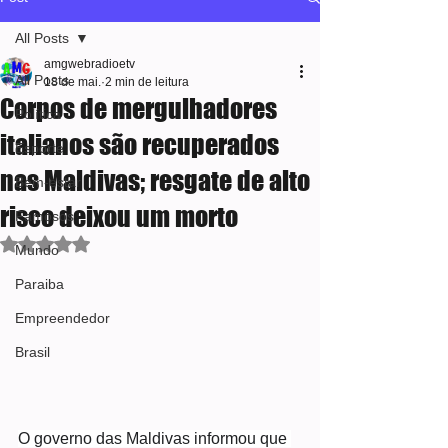
All Posts
amgwebradioetv
All Posts
18 de mai.
2 min de leitura
Corpos de mergulhadores
Política
italianos são recuperados
Esporte
nas Maldivas; resgate de alto
Bem-estar
risco deixou um morto
Famosos
Avaliado com NaN de 5 estrelas.
Mundo
Paraiba
Empreendedor
Brasil
O governo das Maldivas informou que 