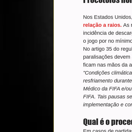
Nos Estados Unidos,
relação a raios. 
As 
incidência de descar
o jogo por no mínim
No artigo 35 do regu
paralisações devem a
ficam nas mãos da a
"Condições climátic
resfriamento durante
Médico da FIFA e/ou
FIFA. Tais pausas se
implementação e cont
Qual é o proc
Em casos de partidas