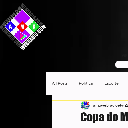
GR
All Posts
Política
Esporte
amgwebradioetv
2
Copa do M