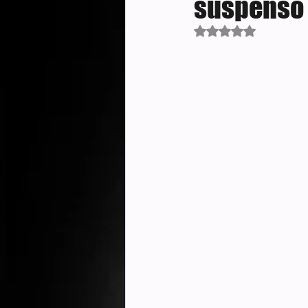
suspenso 
Avaliado com NaN d