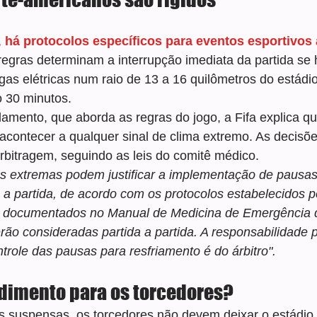
 
há protocolos específicos para eventos esportivos a
regras determinam a interrupção imediata da partida se 
gas elétricas num raio de 13 a 16 quilômetros do estád
o 30 minutos.
lamento, que aborda as regras do jogo, a Fifa explica qu
contecer a qualquer sinal de clima extremo. As decisões
rbitragem, seguindo as leis do comitê médico.
as extremas podem justificar a implementação de pausas
 a partida, de acordo com os protocolos estabelecidos p
 documentados no Manual de Medicina de Emergência d
rão consideradas partida a partida. A responsabilidade p
role das pausas para resfriamento é do árbitro".
edimento para os torcedores?
 suspensas, os torcedores não devem deixar o estádio,