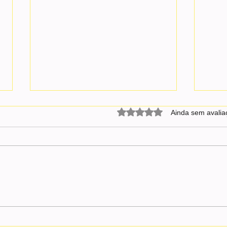
Avaliado com 0 de 5 estrel
Ainda sem avalia
Messi se pronuncia pela 1ª vez
Fifa 
após vice e lamenta: “A dor é
jogad
muito grande”
Argen
Mund