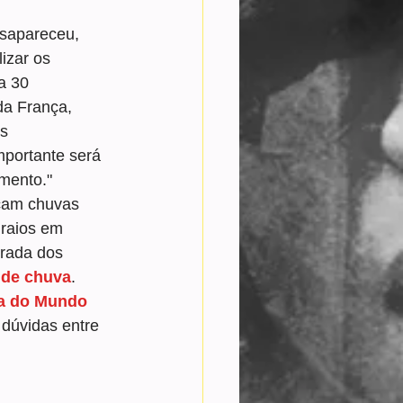
sapareceu, 
izar os 
a 30 
da França, 
s 
mportante será 
mento."
icam chuvas 
raios em 
trada dos 
 de chuva
.
pa do Mundo 
dúvidas entre 