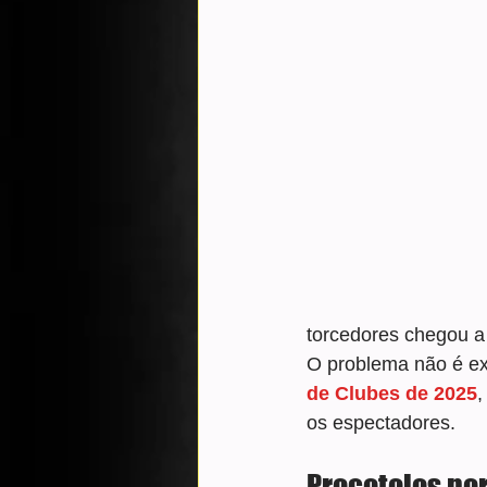
torcedores chegou a
O problema não é e
de Clubes de 2025
,
os espectadores.
Procotolos no