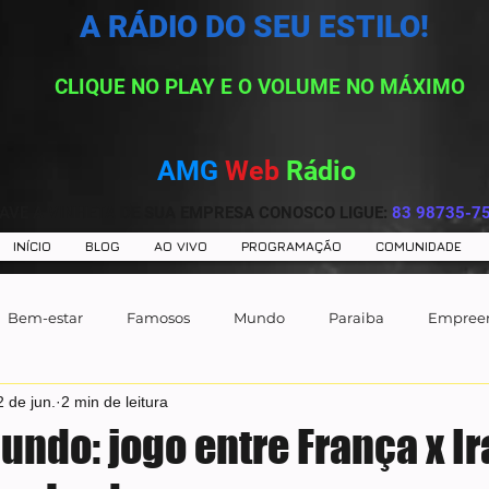
A RÁDIO DO SEU ESTILO!
CLIQUE NO PLAY E O VOLUME NO MÁXIMO
AMG
Web
Rádio
AVE A VINHETA DE SUA EMPRESA CONOSCO LIGUE:
83 98735-7
INÍCIO
BLOG
AO VIVO
PROGRAMAÇÃO
COMUNIDADE
Bem-estar
Famosos
Mundo
Paraiba
Empree
2 de jun.
2 min de leitura
undo: jogo entre França x I