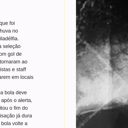
que foi 
chuva no 
ladélfia.
a seleção 
com gol de 
etornaram ao 
stas e staff 
arem em locais 
a bola deve 
 após o alerta, 
tou o fim do 
isação já dura 
bola volte a 