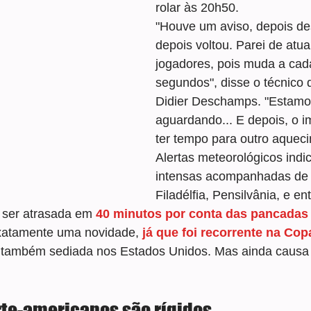
rolar às 20h50.
"Houve um aviso, depois de
depois voltou. Parei de atual
jogadores, pois muda a cad
segundos", disse o técnico 
Didier Deschamps. "Estamo
aguardando... E depois, o i
ter tempo para outro aqueci
Alertas meteorológicos ind
intensas acompanhadas de 
Filadélfia, Pensilvânia, e en
 ser atrasada em 
40 minutos por conta das pancadas
xatamente uma novidade, 
já que foi recorrente na Co
 também sediada nos Estados Unidos. Mas ainda causa 
rte-americanos são rígidos