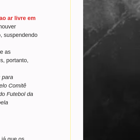
o ar livre em 
houver 
io, suspendendo 
e as 
, portanto, 
 para 
elo Comitê 
o Futebol da 
ela 
 já que os 