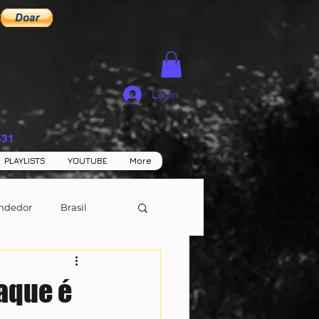
Login
531
PLAYLISTS
YOUTUBE
More
ndedor
Brasil
raque é