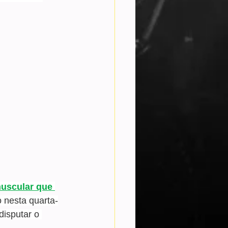
uscular que 
o nesta quarta-
disputar o 