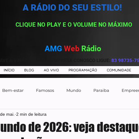
A RÁDIO DO SEU ESTILO!
CLIQUE NO PLAY E O VOLUME NO MÁXIMO
AMG
Web
Rádio
AVE A VINHETA DE SUA EMPRESA CONOSCO LIGUE:
83 98735-7
INÍCIO
BLOG
AO VIVO
PROGRAMAÇÃO
COMUNIDADE
Bem-estar
Famosos
Mundo
Paraiba
Empree
 de mai.
2 min de leitura
undo de 2026: veja destaq