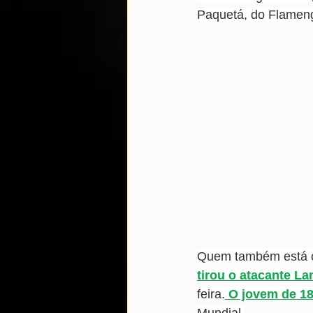
Paquetá, do Flamen
Quem também está co
tirou o atacante L
feira.
 O jovem de 18
Mundial.