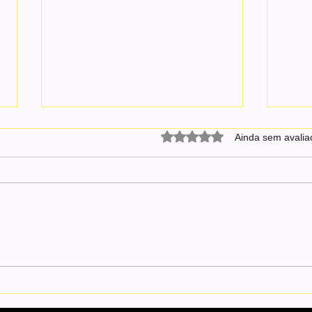
Avaliado com 0 de 5 estrel
Ainda sem avalia
Messi se pronuncia pela 1ª vez
Fifa 
após vice e lamenta: “A dor é
jogad
muito grande”
Argen
Mund