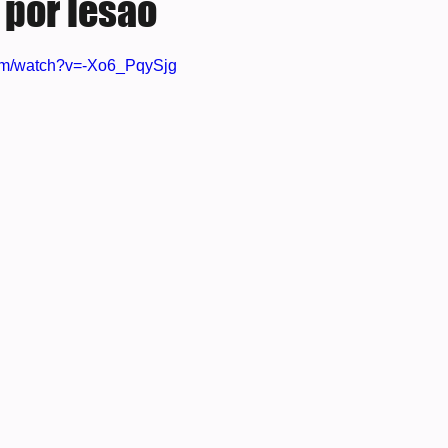
 por lesão
e 5 estrelas.
com/watch?v=-Xo6_PqySjg