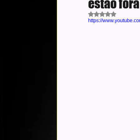
estão fora
Avaliado com NaN d
https://www.youtube.