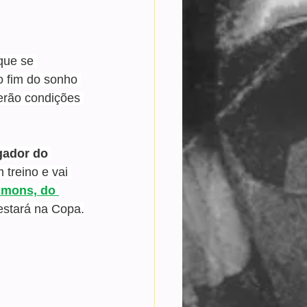
que se 
o fim do sonho 
erão condições 
gador do 
 treino e vai 
imons, do 
 estará na Copa.