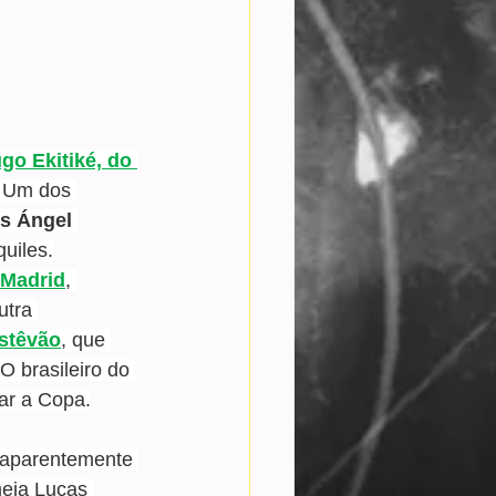
go Ekitiké, do 
. Um dos 
is Ángel 
uiles.
 Madrid
, 
utra 
Estêvão
, que 
 brasileiro do 
tar a Copa.
 aparentemente 
meia Lucas 