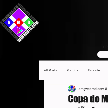
GR
All Posts
Política
Esporte
amgwebradioetv
8
Copa do M