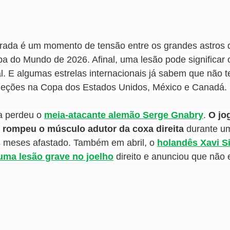
porada é um momento de tensão entre os grandes astros 
a do Mundo de 2026. Afinal, uma lesão pode significar 
l. E algumas estrelas internacionais já sabem que não t
leções na Copa dos Estados Unidos, México e Canadá.
a perdeu o 
meia-atacante alemão Serge Gnabry
. 
O jo
rompeu o músculo adutor da coxa direita
 durante um
s meses afastado. Também em abril, o 
holandês Xavi S
uma lesão grave no joelho
 direito e anunciou que não