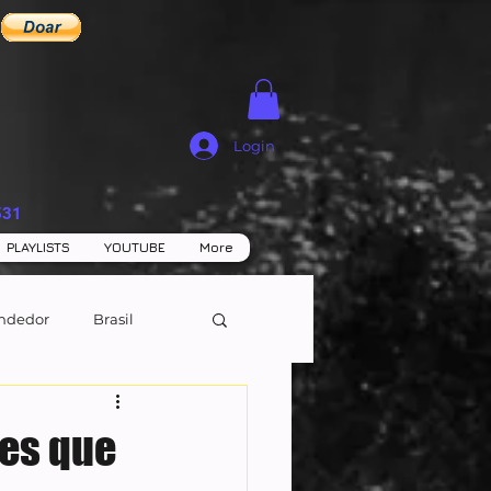
Login
531
PLAYLISTS
YOUTUBE
More
ndedor
Brasil
ues que