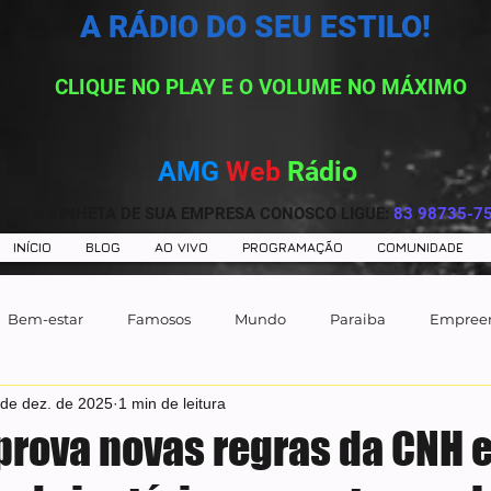
A RÁDIO DO SEU ESTILO!
CLIQUE NO PLAY E O VOLUME NO MÁXIMO
AMG
Web
Rádio
AVE A VINHETA DE SUA EMPRESA CONOSCO LIGUE:
83 98735-7
INÍCIO
BLOG
AO VIVO
PROGRAMAÇÃO
COMUNIDADE
Bem-estar
Famosos
Mundo
Paraiba
Empree
 de dez. de 2025
1 min de leitura
prova novas regras da CNH 