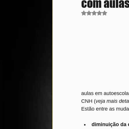
com aulas
Avaliado com NaN d
aulas em autoescolas
CNH (
veja mais deta
Estão entre as muda
diminuição da 