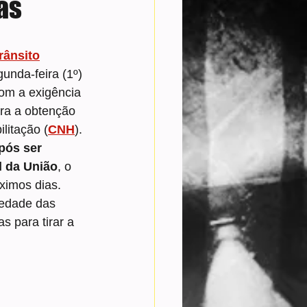
as
rânsito
unda-feira (1º) 
om a exigência 
ra a obtenção 
litação (
CNH
).
pós ser 
l da União
, o 
ximos dias.
iedade das 
 para tirar a 