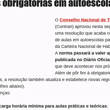
 obrigatórias em autoescol
e 5 estrelas.
O 
Conselho Nacional de T
(Contran) aprovou nesta seg
uma resolução que
acaba c
de aulas em autoescolas pa
da Carteira Nacional de Habi
A 
norma passará a valer a
publicada no Diário Oficia
que deve acontecer nos pró
Além de pôr fim à obrigator
, a resolução também atualiza e estabelece novas regras
lhes abaixo
).
nças:
carga horária mínima para aulas práticas e teóricas
;