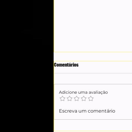
Comentários
Adicione uma avaliação
Casos Master e INSS:
Escreva um comentário
desconfiança entre Andrei e
Mendonça marca investigações;
entenda