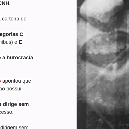
 CNH
.
carteira de 
egorias C
ibus) e 
E 
 a burocracia 
s
 apontou que 
ão possui 
 dirige sem 
cesso.
 dirigem sem 