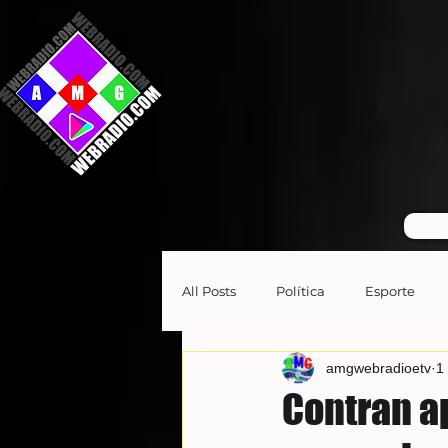
GR
All Posts
Política
Esporte
amgwebradioetv
1
Contran a