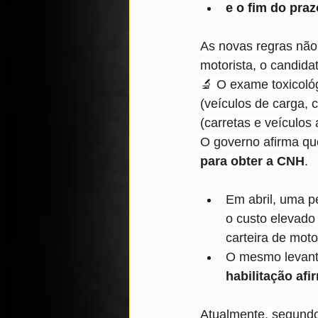
e o fim do pra
As novas regras não 
motorista, o candidat
🔬 O exame toxicológ
(veículos de carga,
(carretas e veículos 
O governo afirma qu
para obter a CNH
.
Em abril, uma 
o custo elevado 
carteira de moto
O mesmo levant
habilitação afi
Atualmente, segundo 