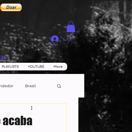
Login
531
PLAYLISTS
YOUTUBE
More
ndedor
Brasil
e acaba