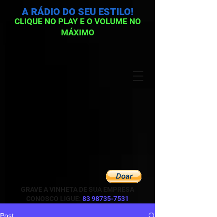
A RÁDIO DO SEU ESTILO!
CLIQUE NO PLAY E O VOLUME NO
MÁXIMO
GRAVE A VINHETA DE SUA EMPRESA
CONOSCO LIGUE:
83 98735-7531
Post