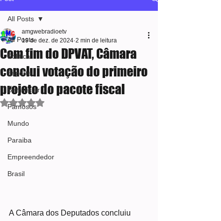
All Posts
amgwebradioetv
All Posts
19 de dez. de 2024
2 min de leitura
Com fim do DPVAT, Câmara
Política
conclui votação do primeiro
Esporte
projeto do pacote fiscal
Bem-estar
Avaliado com NaN de 5 estrelas.
Famosos
Mundo
Paraiba
Empreendedor
Brasil
A Câmara dos Deputados concluiu 