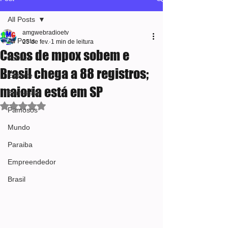
All Posts
amgwebradioetv
All Posts
25 de fev.
1 min de leitura
Casos de mpox sobem e
Política
Brasil chega a 88 registros;
Esporte
maioria está em SP
Bem-estar
Avaliado com NaN de 5 estrelas.
Famosos
Mundo
Paraiba
Empreendedor
Brasil