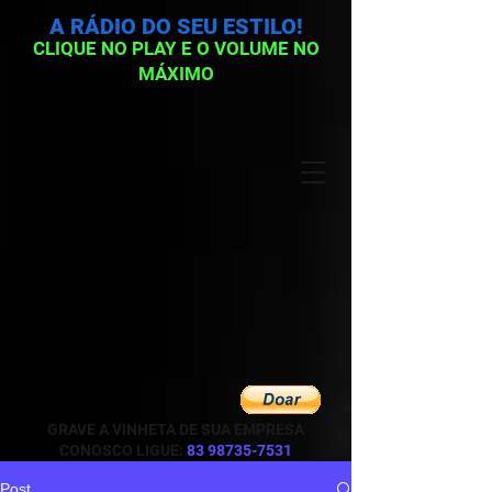
A RÁDIO DO SEU ESTILO!
CLIQUE NO PLAY E O VOLUME NO
MÁXIMO
GRAVE A VINHETA DE SUA EMPRESA
CONOSCO LIGUE:
83 98735-7531
Post