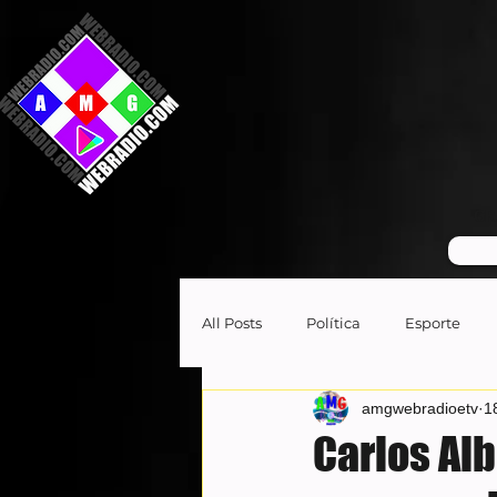
GR
All Posts
Política
Esporte
amgwebradioetv
1
Carlos Alb