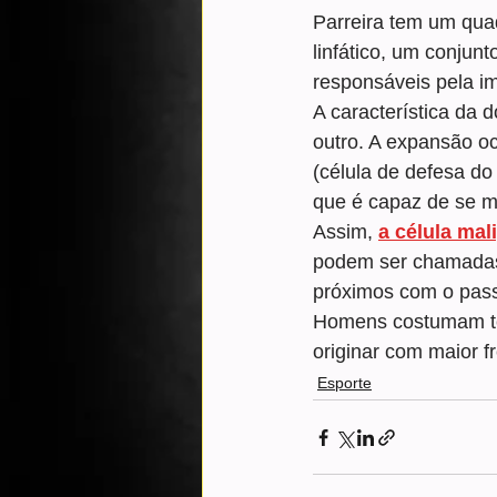
Parreira tem um qua
linfático, um conjun
responsáveis pela i
A característica da
outro. A expansão oc
(célula de defesa do
que é capaz de se mu
Assim, 
a célula mal
podem ser chamadas 
próximos com o passa
Homens costumam te
originar com maior f
Esporte