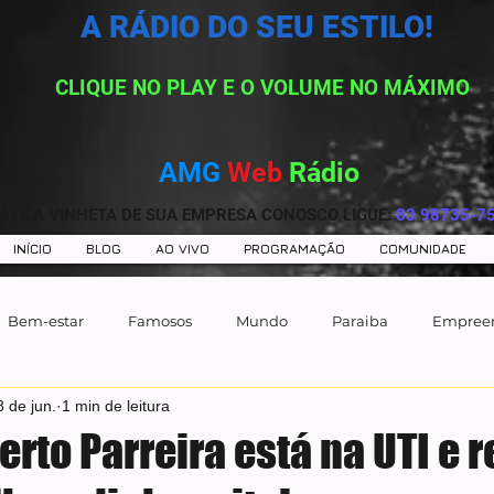
A RÁDIO DO SEU ESTILO!
CLIQUE NO PLAY E O VOLUME NO MÁXIMO
AMG
Web
Rádio
AVE A VINHETA DE SUA EMPRESA CONOSCO LIGUE:
83 98735-7
INÍCIO
BLOG
AO VIVO
PROGRAMAÇÃO
COMUNIDADE
Bem-estar
Famosos
Mundo
Paraiba
Empree
8 de jun.
1 min de leitura
erto Parreira está na UTI e 