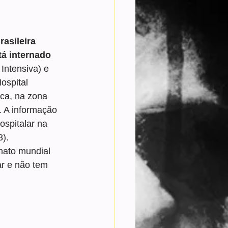
asileira 
tá internado 
Intensiva) e
ospital 
ca, na zona 
. A informação 
ospitalar na 
8).
nato mundial 
r e não tem 