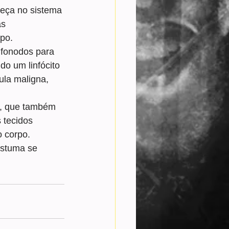
eça no sistema 
s 
po.
nfonodos para 
do um linfócito 
ula maligna, 
as, que também 
 tecidos 
o corpo.
stuma se 