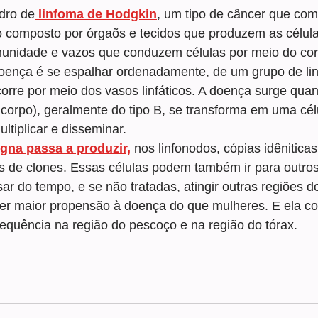
dro de
 linfoma de Hodgkin
, um tipo de câncer que com
to composto por órgaõs e tecidos que produzem as célula
munidade e vazos que conduzem células por meio do cor
 doença é se espalhar ordenadamente, de um grupo de li
orre por meio dos vasos linfáticos. A doença surge quan
 corpo), geralmente do tipo B, se transforma em uma cél
ltiplicar e disseminar.
igna passa a produzir,
 nos linfonodos, cópias idênitic
de clones. Essas células podem também ir para outros
r do tempo, e se não tratadas, atingir outras regiões d
r maior propensão à doença do que mulheres. E ela co
requência na região do pescoço e na região do tórax.