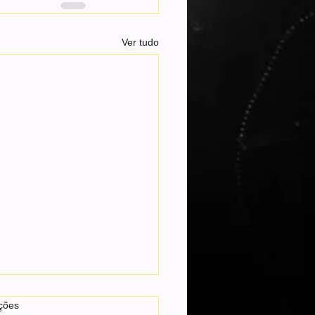
Ver tudo
as.
ções