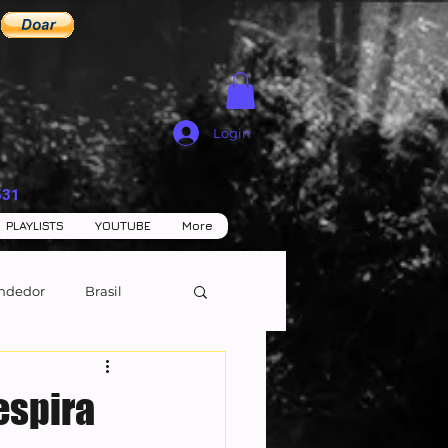
Login
531
PLAYLISTS
YOUTUBE
More
ndedor
Brasil
respira