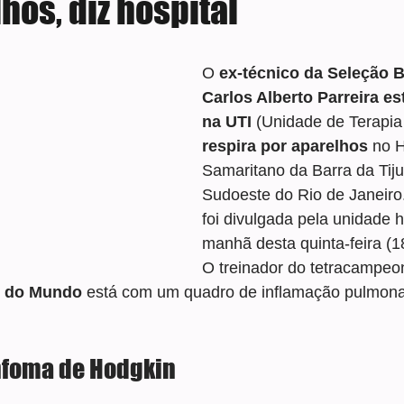
hos, diz hospital
e 5 estrelas.
O
 ex-técnico da Seleção Br
Carlos Alberto Parreira es
na UTI
 (Unidade de Terapia 
respira por aparelhos
 no H
Samaritano da Barra da Tiju
Sudoeste do Rio de Janeiro
foi divulgada pela unidade h
manhã desta quinta-feira (1
O treinador do tetracampeo
s do Mundo
 está com um quadro de inflamação pulmona
infoma de Hodgkin