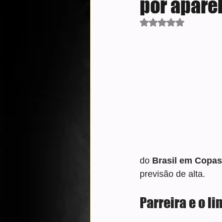
por aparel
Avaliado com NaN d
do
 Brasil em Copa
previsão de alta.
Parreira e o l