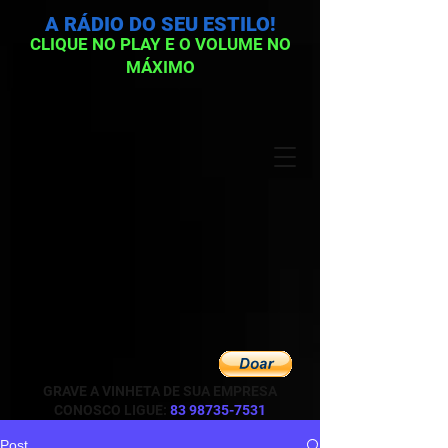
A RÁDIO DO SEU ESTILO!
CLIQUE NO PLAY E O VOLUME NO
MÁXIMO
GRAVE A VINHETA DE SUA EMPRESA
CONOSCO LIGUE:
83 98735-7531
Post