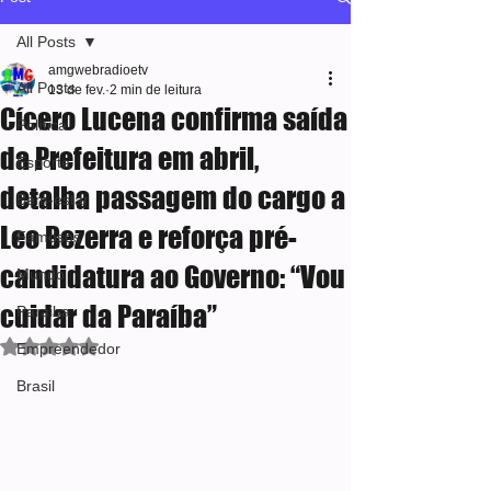
All Posts
amgwebradioetv
All Posts
13 de fev.
2 min de leitura
Cícero Lucena confirma saída
Política
da Prefeitura em abril,
Esporte
detalha passagem do cargo a
Bem-estar
Leo Bezerra e reforça pré-
Famosos
candidatura ao Governo: “Vou
Mundo
cuidar da Paraíba”
Paraiba
Avaliado com NaN de 5 estrelas.
Empreendedor
Brasil