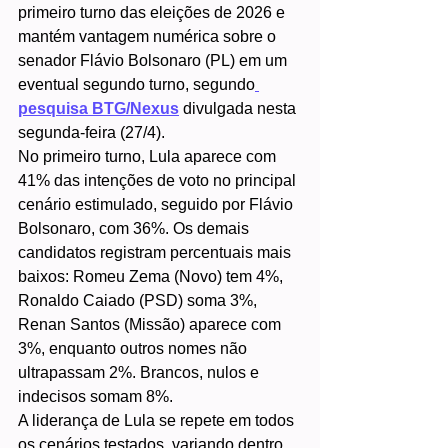
primeiro turno das eleições de 2026 e 
mantém vantagem numérica sobre o 
senador Flávio Bolsonaro (PL) em um 
eventual segundo turno, segundo
pesquisa BTG/Nexus
 divulgada nesta 
segunda-feira (27/4).
No primeiro turno, Lula aparece com 
41% das intenções de voto no principal 
cenário estimulado, seguido por Flávio 
Bolsonaro, com 36%. Os demais 
candidatos registram percentuais mais 
baixos: Romeu Zema (Novo) tem 4%, 
Ronaldo Caiado (PSD) soma 3%, 
Renan Santos (Missão) aparece com 
3%, enquanto outros nomes não 
ultrapassam 2%. Brancos, nulos e 
indecisos somam 8%.
A liderança de Lula se repete em todos 
os cenários testados, variando dentro 