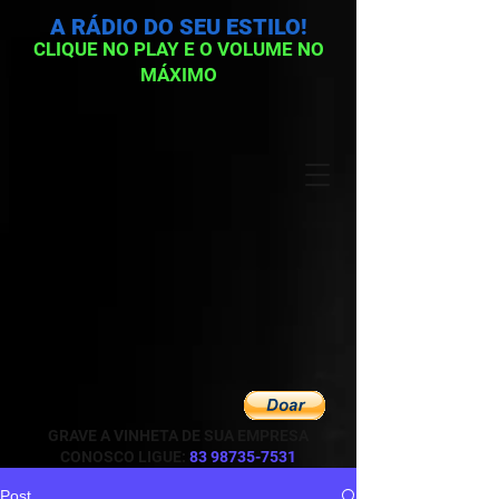
A RÁDIO DO SEU ESTILO!
CLIQUE NO PLAY E O VOLUME NO
MÁXIMO
GRAVE A VINHETA DE SUA EMPRESA
CONOSCO LIGUE:
83 98735-7531
Post