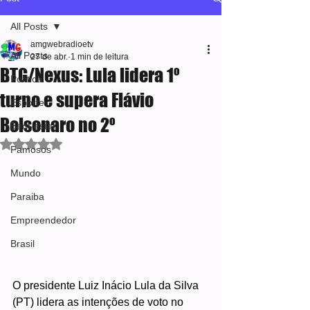
All Posts
amgwebradioetv
All Posts
27 de abr.
1 min de leitura
BTG/Nexus: Lula lidera 1º
Política
turno e supera Flávio
Esporte
Bolsonaro no 2º
Bem-estar
Avaliado com NaN de 5 estrelas.
Famosos
Mundo
Paraiba
Empreendedor
Brasil
O presidente Luiz Inácio Lula da Silva 
(PT) lidera as intenções de voto no 