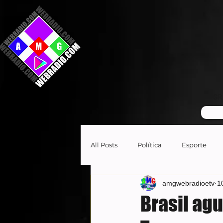
GR
All Posts
Política
Esporte
amgwebradioetv
1
Brasil ag