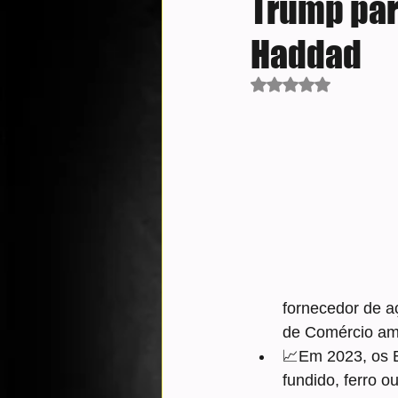
Trump para
Haddad
Avaliado com NaN d
fornecedor de 
de Comércio am
📈Em 2023, os E
fundido, ferro o