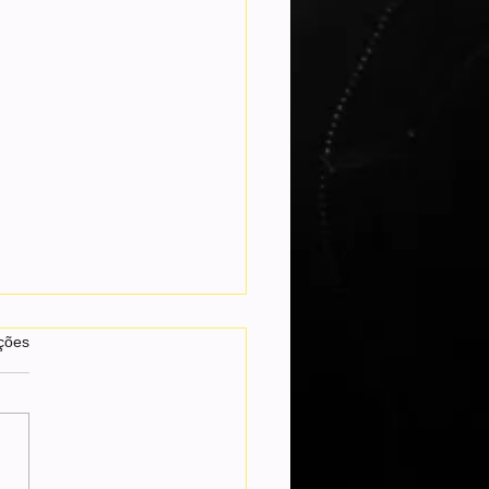
as.
ções