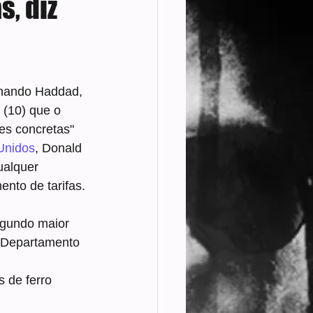
s, diz
rnando Haddad, 
 (10) que o 
es concretas" 
Unidos
, Donald 
ualquer 
nto de tarifas.
egundo maior 
 Departamento 
 de ferro 