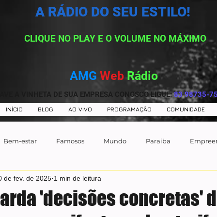
A RÁDIO DO SEU ESTILO!
CLIQUE NO PLAY E O VOLUME NO MÁXIMO
AMG
Web
Rádio
AVE A VINHETA DE SUA EMPRESA CONOSCO LIGUE:
83 98735-7
INÍCIO
BLOG
AO VIVO
PROGRAMAÇÃO
COMUNIDADE
Bem-estar
Famosos
Mundo
Paraiba
Empree
0 de fev. de 2025
1 min de leitura
uarda 'decisões concretas' 