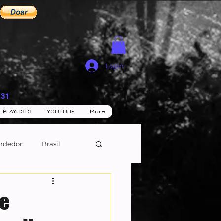
Login
531
PLAYLISTS
YOUTUBE
More
ndedor
Brasil
de