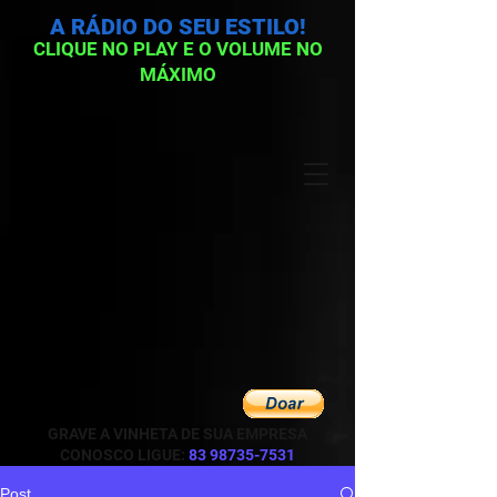
A RÁDIO DO SEU ESTILO!
CLIQUE NO PLAY E O VOLUME NO
MÁXIMO
GRAVE A VINHETA DE SUA EMPRESA
CONOSCO LIGUE:
83 98735-7531
Post