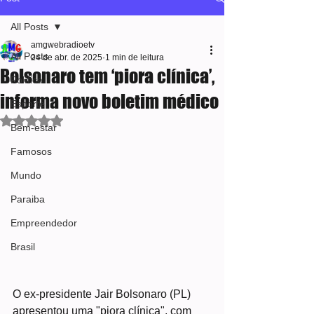
All Posts
amgwebradioetv
All Posts
24 de abr. de 2025
1 min de leitura
Bolsonaro tem ‘piora clínica’,
Política
informa novo boletim médico
Esporte
Avaliado com NaN de 5 estrelas.
Bem-estar
Famosos
Mundo
Paraiba
Empreendedor
Brasil
O ex-presidente Jair Bolsonaro (PL) 
apresentou uma "piora clínica", com 