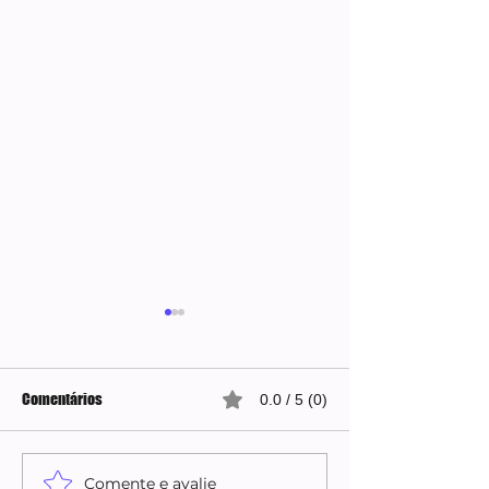
Comentários
0.0 / 5 (0)
Comente e avalie
Quaest sinaliza recuperação
Flávio Bolsonaro 