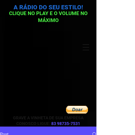
A RÁDIO DO SEU ESTILO!
CLIQUE NO PLAY E O VOLUME NO
MÁXIMO
GRAVE A VINHETA DE SUA EMPRESA
CONOSCO LIGUE:
83 98735-7531
Post