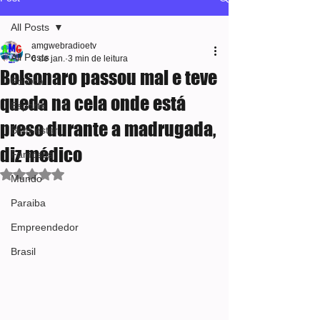
All Posts
amgwebradioetv
All Posts
6 de jan.
3 min de leitura
Bolsonaro passou mal e teve
Política
queda na cela onde está
Esporte
preso durante a madrugada,
Bem-estar
diz médico
Famosos
Avaliado com NaN de 5 estrelas.
Mundo
Paraiba
Empreendedor
Brasil