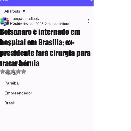
All Posts
amgwebradioetv
All Posts
24 de dez. de 2025
2 min de leitura
Bolsonaro é internado em
Política
hospital em Brasília; ex-
Esporte
presidente fará cirurgia para
Bem-estar
tratar hérnia
Famosos
Avaliado com NaN de 5 estrelas.
Mundo
Paraiba
Empreendedor
Brasil