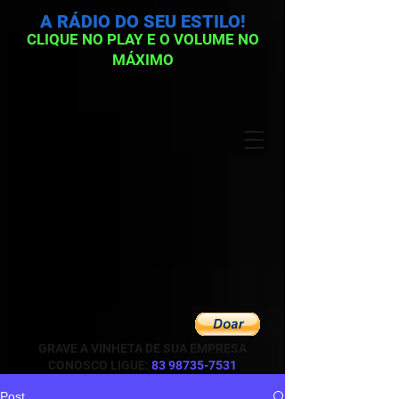
A RÁDIO DO SEU ESTILO!
CLIQUE NO PLAY E O VOLUME NO
MÁXIMO
GRAVE A VINHETA DE SUA EMPRESA
CONOSCO LIGUE:
83 98735-7531
Post