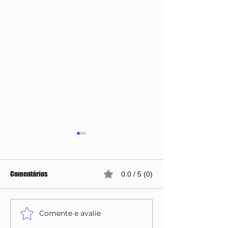
Comentários
0.0 / 5 (0)
Comente e avalie
Quaest sinaliza recuperação
Flávio Bolsonaro 
de Flávio Bolsonaro e
deputado Alfredo 