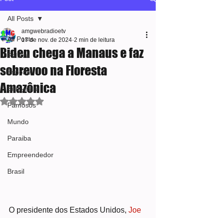
All Posts
amgwebradioetv
All Posts
17 de nov. de 2024
2 min de leitura
Biden chega a Manaus e faz
Política
sobrevoo na Floresta
Esporte
Amazônica
Bem-estar
Avaliado com NaN de 5 estrelas.
Famosos
Mundo
Paraiba
Empreendedor
Brasil
O presidente dos Estados Unidos, 
Joe 